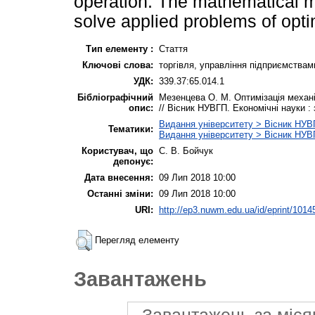
operation. The mathematical mo
solve applied problems of opti
Тип елементу :
Стаття
Ключові слова:
торгівля, управління підприємствами
УДК:
339.37:65.014.1
Бібліографічний
Мезенцева О. М. Оптимізація механі
опис:
// Вісник НУВГП. Економічні науки : з
Видання університету > Вісник НУВГ
Тематики:
Видання університету > Вісник НУВГ
Користувач, що
С. В. Бойчук
депонує:
Дата внесення:
09 Лип 2018 10:00
Останні зміни:
09 Лип 2018 10:00
URI:
http://ep3.nuwm.edu.ua/id/eprint/1014
Перегляд елементу
Завантажень