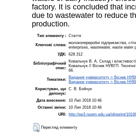
factory. It is concluded that i
due to wastewater to reduce th
production.
Тип елементу :
Стаття
молокопереробні підприємства, стічн
Ключові слова:
enterprises, wastewater, waste water p
УДК:
628.312
Ковальчук В. А. Склад і властивост
Бібліографічний
Ковальчук // Вісник НУВГП. Технічні н
опис:
66.
Видання університету > Вісник НУВГП
Тематики:
Видання університету > Вісник НУВГ
Користувач, що
С. В. Бойчук
депонує:
Дата внесення:
10 Лип 2018 10:46
Останні зміни:
10 Лип 2018 10:46
URI:
http://ep3.nuwm.edu.ua/id/eprint/1019
Перегляд елементу