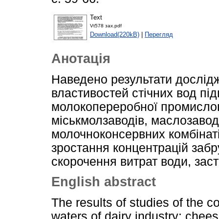
Text
Vt578 зах.pdf
Download(220kB)
|
Перегляд
Анотація
Наведено результати дослідж
властивостей стічних вод пі
молокопереробної промислово
міськмолзаводів, маслозавод
молочноконсервних комбінат
зростання концентрацій забр
скорочення витрат води, заст
English abstract
The results of studies of the 
waters of dairy industry: chee