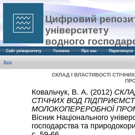
Цифровий репозит
університету
водного господар
Сайт університету
Головна
Про нас
Переглянути
Вхід
СКЛАД І ВЛАСТИВОСТІ СТІЧНИ
ПР
Ковальчук, В. А.
(2012)
СКЛА
СТІЧНИХ ВОД ПІДПРИЄМС
МОЛОКОПЕРЕРОБНОЇ ПРО
Вісник Національного універ
господарства та природокори
с. 59-66.