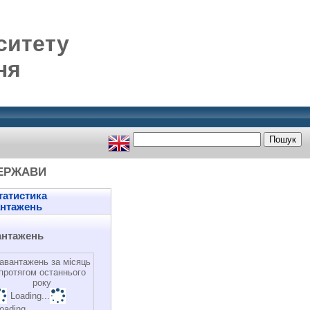
ситету
ня
ДЕРЖАВИ
атистика
антажень
антажень
авантажень за місяць
протягом останнього
року
Loading...
oading...