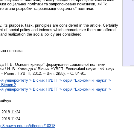
бки соціальної політики та запропоновано показники, які їх
о етапи розробки та реалізації соціальної політики.
, its purpose, task, principles are considered in the article. Certainly
nt of social policy and indexes which characterize them are offered.
nd realization the social policy are considered.
я
ьна політика
а Н. В. Основні критерії формування соціальної політики
и / Н. В. Коленда // Вісник НУВГП. Економічні науки : зб. наук.
 – Рівне : НУВГП, 2012. – Вип. 2(58). – С. 84-91.
я університету > Вісник НУВГП > серія "Економічні науки" >
 Вісник 2
я університету > Вісник НУВГП > серія "Економічні науки" >
Бойчук
 2018 11:24
 2018 11:24
/ep3.nuwm.edu.ua/id/eprint/10318