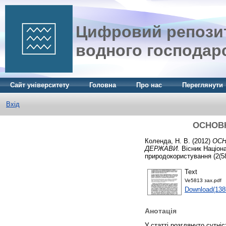
Цифровий репозит
водного господар
Сайт університету
Головна
Про нас
Переглянути
Вхід
ОСНОВН
Коленда, Н. В.
(2012)
ОСН
ДЕРЖАВИ.
Вісник Націона
природокористування (2(58)
Text
Ve5813 зах.pdf
Download(138
Анотація
У статті розглянуто сутніс