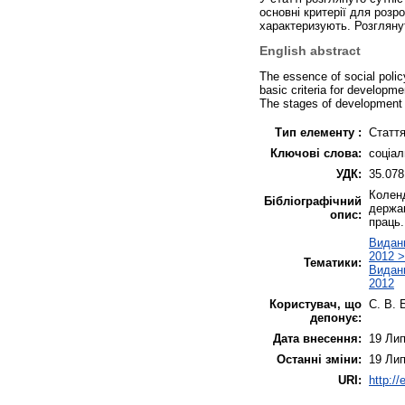
основні критерії для розро
характеризують. Розглянут
English abstract
The еssence of social policy
basic criteria for developme
The stages of development a
Тип елементу :
Статт
Ключові слова:
соціал
УДК:
35.078
Коленд
Бібліографічний
держав
опис:
праць.
Виданн
2012 >
Тематики:
Виданн
2012
Користувач, що
С. В. 
депонує:
Дата внесення:
19 Лип
Останні зміни:
19 Лип
URI:
http:/