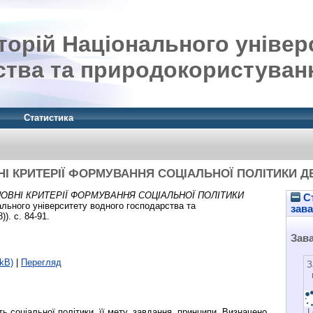
орій Національного універ
ства та природокористуван
Статистика
І КРИТЕРІЇ ФОРМУВАННЯ СОЦІАЛЬНОЇ ПОЛІТИКИ 
ОВНІ КРИТЕРІЇ ФОРМУВАННЯ СОЦІАЛЬНОЇ ПОЛІТИКИ
Ст
льного університету водного господарства та
зав
). с. 84-91.
Зав
kB)
|
Перегляд
З
ть соціальної політики, її мету, завдання, принципи. Визначено
L