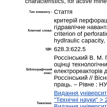
characteristics, for active min
Стаття
Тип елементу :
критерій перфораці
гідравлічне наван
Ключові слова:
criterion of perforat
hydlraulic capacity,
628.3:622.5
УДК:
Россінський В. М.
оцінці технологічн
Бібліографічний
електрореакторів 
опис:
Россінський // Вісн
праць. – Рівне : НУ
Видання університ
"Технічні науки" > 
Тематики:
Видання університ