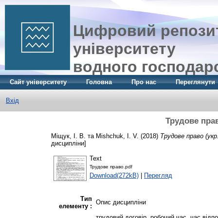
Цифровий репозит
університету
водного господар
Сайт університету
Головна
Про нас
Переглянути
Вхід
Трудове прав
Міщук, І. В.
та
Mishchuk, I. V.
(2018)
Трудове право (укр.
дисципліни]
Text
Трудове право.pdf
Download(272kB)
|
Перегляд
Тип
Опис дисципліни
елементу :
трудовий договір, робочий час, час відпо