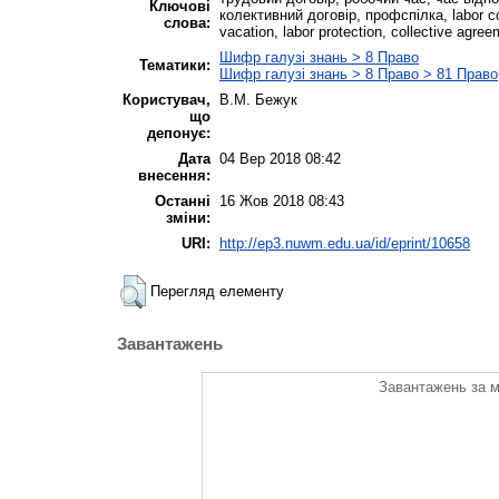
Ключові
колективний договір, профспілка, labor con
слова:
vacation, labor protection, collective agree
Шифр галузі знань > 8 Право
Тематики:
Шифр галузі знань > 8 Право > 81 Право
Користувач,
В.М. Бежук
що
депонує:
Дата
04 Вер 2018 08:42
внесення:
Останні
16 Жов 2018 08:43
зміни:
URI:
http://ep3.nuwm.edu.ua/id/eprint/10658
Перегляд елементу
Завантажень
Завантажень за м