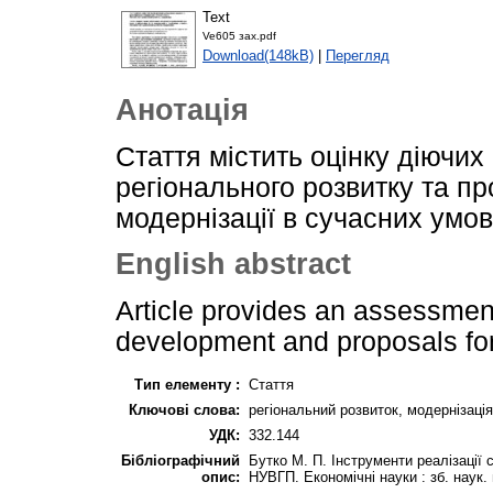
Text
Ve605 зах.pdf
Download(148kB)
|
Перегляд
Анотація
Стаття містить оцінку діючих
регіонального розвитку та пр
модернізації в сучасних умов
English abstract
Article provides an assessment 
development and proposals for
Тип елементу :
Стаття
Ключові слова:
регіональний розвиток, модернізація,
УДК:
332.144
Бібліографічний
Бутко М. П. Інструменти реалізації с
опис:
НУВГП. Економічні науки : зб. наук. 