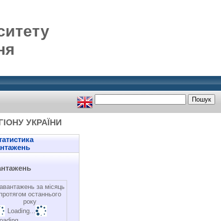
ситету
ня
ІОНУ УКРАЇНИ
атистика
антажень
антажень
авантажень за місяць
протягом останнього
року
Loading...
oading...