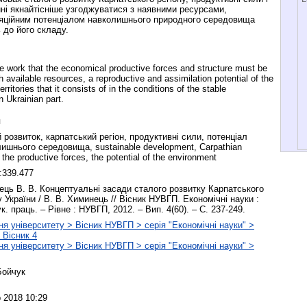
нні якнайтісніше узгоджуватися з наявними ресурсами,
ляційним потенціалом навколишнього природного середовища
ь до його складу.
e work that the economical productive forces and structure must be
h available resources, a reproductive and assimilation potential of the
rritories that it consists of in the conditions of the stable
 Ukrainian part.
я
 розвиток, карпатський регіон, продуктивні сили, потенціал
ишнього середовища, sustainable development, Carpathian
 the productive forces, the potential of the environment
:339.477
ць В. В. Концептуальні засади сталого розвитку Карпатського
у України / В. В. Химинець // Вісник НУВГП. Економічні науки :
ук. праць. – Рівне : НУВГП, 2012. – Вип. 4(60). – С. 237-249.
я університету > Вісник НУВГП > серія "Економічні науки" >
 Вісник 4
я університету > Вісник НУВГП > серія "Економічні науки" >
Бойчук
 2018 10:29