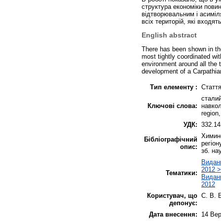
структура економіки пови
відтворювальним і асимі
всіх територій, які входят
English abstract
There has been shown in th
most tightly coordinated wit
environment around all the te
development of a Carpathian
Тип елементу :
Статт
сталий
Ключові слова:
навкол
region,
УДК:
332.14
Химине
Бібліографічний
регіон
опис:
зб. на
Виданн
2012 >
Тематики:
Виданн
2012
Користувач, що
С. В. 
депонує:
Дата внесення:
14 Вер