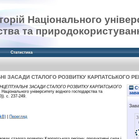
орій Національного універ
ства та природокористуван
Статистика
НІ ЗАСАДИ СТАЛОГО РОЗВИТКУ КАРПАТСЬКОГО РЕГ
НЦЕПТУАЛЬНІ ЗАСАДИ СТАЛОГО РОЗВИТКУ КАРПАТСЬКОГО
Ст
 Національного університету водного господарства та
зав
). с. 237-249.
Зав
kB)
|
Перегляд
З
мовах сталого розвитку Карпатського регіону, продуктивні сили і
L