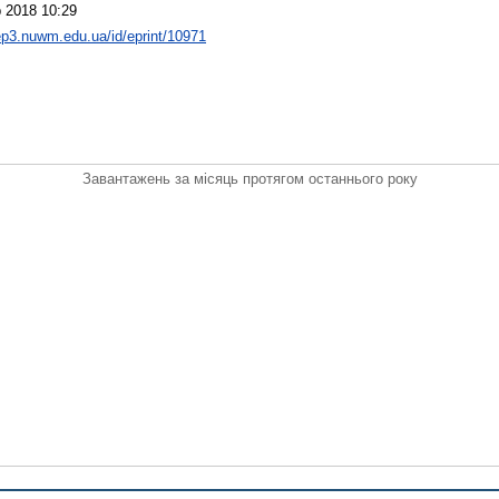
 2018 10:29
/ep3.nuwm.edu.ua/id/eprint/10971
Завантажень за місяць протягом останнього року