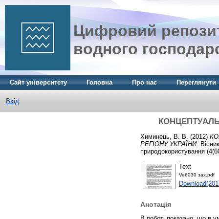
Цифровий репозит
водного господар
Сайт університету
Головна
Про нас
Переглянути
Вхід
КОНЦЕПТУАЛЬ
Химинець, В. В.
(2012)
КО
РЕГІОНУ УКРАЇНИ.
Вісник
природокористування (4(60)
Text
Ve6030 зах.pdf
Download(201
Анотація
В роботі показано, що в у