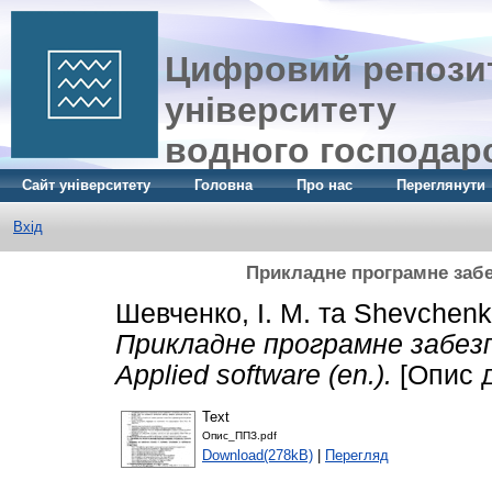
Цифровий репозит
університету
водного господар
Сайт університету
Головна
Про нас
Переглянути
Вхід
Прикладне програмне забезп
Шевченко, І. М.
та
Shevchenko
Прикладне програмне забезп
Applied software (en.).
[Опис д
Text
Опис_ППЗ.pdf
Download(278kB)
|
Перегляд