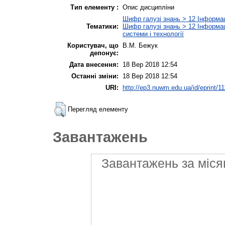
Тип елементу :
Опис дисципліни
Шифр галузі знань > 12 Інформаці
Тематики:
Шифр галузі знань > 12 Інформаці
системи і технології
Користувач, що
В.М. Бежук
депонує:
Дата внесення:
18 Вер 2018 12:54
Останні зміни:
18 Вер 2018 12:54
URI:
http://ep3.nuwm.edu.ua/id/eprint/1
Перегляд елементу
Завантажень
Завантажень за міся