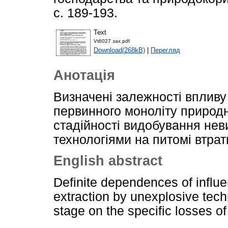
с. 189-193.
Text
Vt6027 зах.pdf
Download(268kB)
|
Перегляд
Анотація
Визначені залежності впливу
первинного моноліту природ
стадійності видобування не
технологіями на питомі втра
English abstract
Definite dependences of influe
extraction by unexplosive tech
stage on the specific losses of