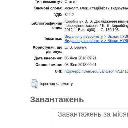
Тип елементу :
Стаття
Ключові слова:
моноліт, блок, стадійність видобуванн
УДК:
622.2
Коробійчук В. В. Дослідження вплив
Бібліографічний
природного каменю / В. В. Коробійчук
опис:
2012. – Вип. 4(60). – С. 189-193.
Видання університету > Вісник НУВГП
Тематики:
Видання університету > Вісник НУВГ
Користувач, що
С. В. Бойчук
депонує:
Дата внесення:
05 Жов 2018 09:21
Останні зміни:
05 Жов 2018 09:21
URI:
http://ep3.nuwm.edu.ua/id/eprint/1141
Перегляд елементу
Завантажень
Завантажень за міся