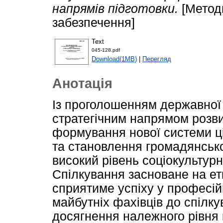
напрямів підготовки.
[Метод
забезпечення]
Text
045-128.pdf
Download(1MB)
|
Перегляд
Анотація
Із проголошенням державної
стратегічним напрямом розви
формування нової системи ці
та становлення громадянсько
високий рівень соціокультурн
Спілкування засноване на е
сприятиме успіху у професійн
майбутніх фахівців до спілк
досягнення належного рівня 