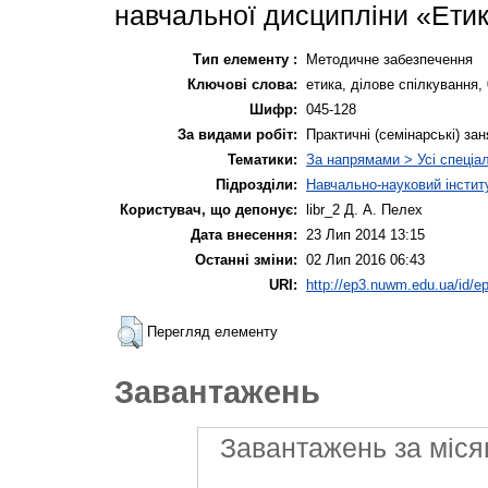
навчальної дисципліни «Етик
Тип елементу :
Методичне забезпечення
Ключові слова:
eтика, ділове спілкування, 
Шифр:
045-128
За видами робіт:
Практичні (семінарські) зан
Тематики:
За напрямами > Усі спеціа
Підрозділи:
Навчально-науковий інстит
Користувач, що депонує:
libr_2 Д. А. Пелех
Дата внесення:
23 Лип 2014 13:15
Останні зміни:
02 Лип 2016 06:43
URI:
http://ep3.nuwm.edu.ua/id/ep
Перегляд елементу
Завантажень
Завантажень за міся