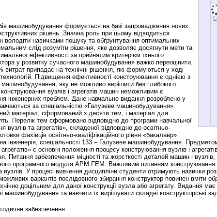
L
бів машинобудування формується на базі запровадження нових
онструктивних рішень. Значна роль при цьому відводиться
ен володіти навичками пошуку та обґрунтування оптимальних
имальним слід розуміти рішення, яке дозволяє досягнути мети та
имальної ефективності за прийнятим критерієм їхнього
ктора у розвитку сучасного машинобудування важко переоцінити.
 витрат припадає на технічні рішення, які формуються у ході
 технологій. Підвищення ефективності конструювання є однією з
 машинобудування, яку не можливо вирішити без глибокого
 конструювання вузлів і агрегатів машин неможливим є
ння інженерних проблем. Дане навчальне видання розроблено у
навчаються за спеціальністю «Галузеве машинобудування».
ний матеріал, сформований з десяти тем, і матеріал для
ять. Перелік тем сформовано відповідно до програми навчальної
 вузлів та агрегатів», складеної відповідно до освітньо-
отовки фахівців освітньо-кваліфікаційного рівня «бакалавр»
чна інженерія, спеціальності 133 – Галузеве машинобудування. Предмето
агрегатів» є основні положення процесу конструювання вузлів і агрегаті
. Питання забезпечення міцності та жорсткості деталей машин і вузлів, 
ного програмного модуля APM FEM. Важливим питанням конструювання 
та вузлів. У процесі вивчення дисципліни студенти отримують навички ро
можливих варіантів послідовного збирання конструктор повинен вміти обр
хнічно доцільним для даної конструкції вузла або агрегату. Видання має
узі машинобудування та навчити їх вирішувати складні конструкторські зад
тодичне забезпечення