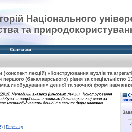
орій Національного універ
ства та природокористуван
Статистика
и (конспект лекцій) «Конструювання вузлів та агрегат
и першого (бакалаврського) рівня за спеціальністю 1
машинобудування» денної та заочної форм навчання
(2019)
Методичні вказівки (конспект лекцій) «Конструювання
Ст
здобувачів вищої освіти першого (бакалаврського) рівня за
зав
еве машинобудування» денної та заочної форм навчання.
Зав
З
B)
|
Перегляд