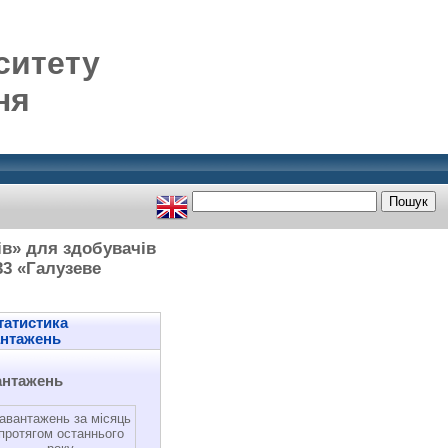
ситету
ня
ів» для здобувачів
33 «Галузеве
атистика
антажень
антажень
авантажень за місяць
протягом останнього