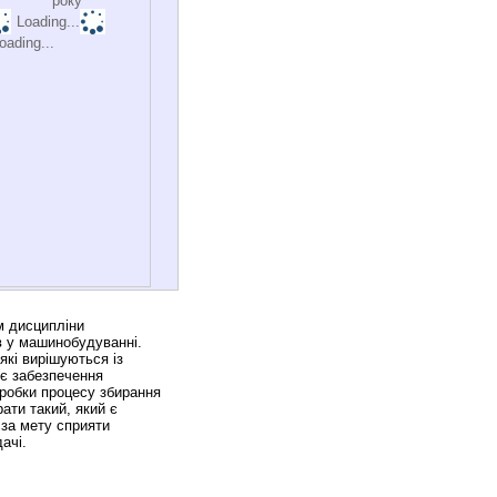
року
Loading...
oading...
м дисципліни
в у машинобудуванні.
які вирішуються із
є забезпечення
зробки процесу збирання
ати такий, який є
 за мету сприяти
ачі.