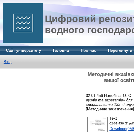
Цифровий репозит
водного господар
Сайт університету
Головна
Про нас
Переглянути
Вхід
Методичні вказівк
вищої освіт
02-01-456
Налобіна, О. О.
вузлів та агрегатів» для 
спеціальністю 133 «Галуз
[Методичне забезпечення]
Text
02-01-456 (1).pdf
Download(9M