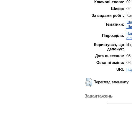
Ключові слова:
02-
Шифр:
02-
За видами робіт:
Ко
Ши
Тематики:
Ши
На
Підрозділи:
сі
Користувач, що
lib
депонує:
Дата внесення:
08
Останні зміни:
08
URI:
htt
Перегляд елементу
Завантажень