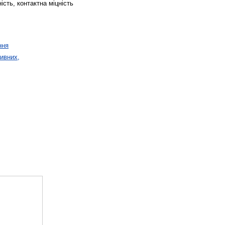
ість, контактна міцність
ння
тивних,