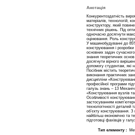
Анотація
Конкурентоздатність виро
матеріалів, технологій, к
конструктору, який повин
технічних рішень. Під опт
одночасно досягнути макс
оцінювання. Роль констру
У машинобудуванні до 85%
конструювання і розробки
основних задач сучасного
знання теоретичних основ
досягнути вірного виріше
допомогу студентам, які 
Посібник містить теоретич
виконання практичних зан
дисципліни «Конструювання
професійної програми підг
галузь знань – 13 Механі
«Конструювання вузлів та 
Особливості конструювання
застосуванням комп’ютер
технологічності деталей 
об’єкту конструювання. З 
найбільш економічно та те
підготовці фахівців у гал
Тип елементу :
Ме