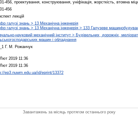
01-456, проектування, конструювання, уніфікація, жорсткість, втомна міцн
01-456
нспект лекцій
фр галузі знань > 13 Механічна інженерія
фр галузі знань > 13 Механічна інженерія > 133 Галузеве машинобудува
вчально-науковий механічний інститут > Будівельних, дорожніх, меліора
льськогосподарських машин і обладнання
r_1 Г. М. Рожанчук
 Лют 2019 11:36
 Лют 2019 11:36
p://ep3.nuwm.edu.ua/id/eprint/13372
Завантажень за місяць протягом останнього року