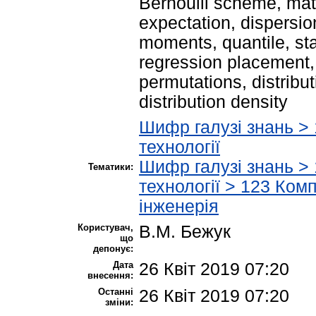
Bernoulli scheme, ma
expectation, dispersi
moments, quantile, stat
regression placement,
permutations, distribut
distribution density
Шифр галузі знань > 
технології
Шифр галузі знань > 
Тематики:
технології > 123 Ком
інженерія
Користувач,
В.М. Бежук
що
депонує:
Дата
26 Квіт 2019 07:20
внесення:
Останні
26 Квіт 2019 07:20
зміни: