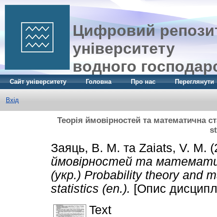
Цифровий репозит
університету
водного господар
Сайт університету
Головна
Про нас
Переглянути
Вхід
Теорія ймовірностей та математична стат
st
Заяць, В. М.
та
Zaiats, V. M.
(
ймовірностей та математ
(укр.) Probability theory and 
statistics (en.).
[Опис дисципл
Text