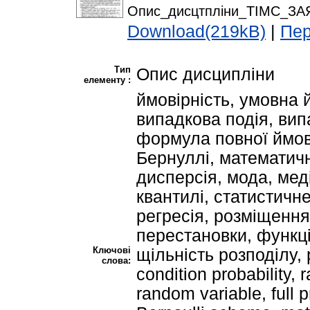
Опис_дисцтпліни_ТІМС_ЗА
Download(219kB)
|
Пер
Тип
Опис дисципліни
елементу :
ймовірність, умовна 
випадкова подія, вип
формула повної ймов
Бернуллі, математич
дисперсія, мода, мед
квантилі, статистичн
регресія, розміщення,
перестановки, функці
Ключові
щільність розподілу, p
слова:
condition probability,
random variable, full p