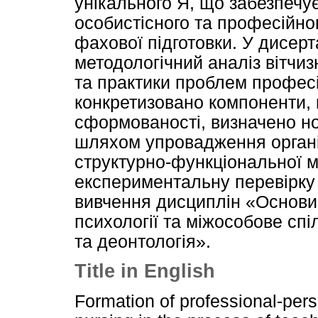
унікального Я, що забезпечу
особистісного та професійно
фахової підготовки. У дисерт
методологічний аналіз вітчиз
та практики проблем професі
конкретизовано компоненти, кр
сформованості, визначено но
шляхом упровадження організ
структурно-функціональної м
експериментальну перевірку ї
вивчення дисциплін «Основи
психології та міжособове сп
та деонтологія».
Title in English
Formation of professional-perso