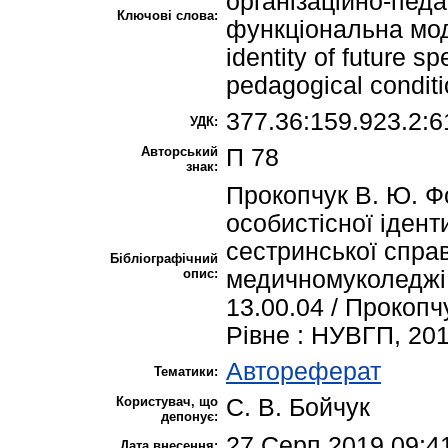
організаційно-педа
Ключові слова:
функціональна модел
identity of future sp
pedagogical conditi
377.36:159.923.2:6
УДК:
Авторський
П 78
знак:
Прокопчук В. Ю. 
особистісної ідент
сестринської справ
Бібліографічний
опис:
медичномуколеджі : 
13.00.04 / Прокопчу
Рівне : НУВГП, 2019
Автореферат
Тематики:
Користувач, що
С. В. Бойчук
депонує:
27 Серп 2019 09:4
Дата внесення: