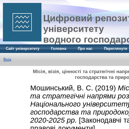
Цифровий репозит
університету
водного господар
Сайт університету
Головна
Про нас
Переглянути
Вхід
Місія, візія, цінності та стратегічні н
господарства та приро
Мошинський, В. С.
(2019)
Міс
та стратегічні напрями ро
Національного університет
господарства та природоко
2020-2025 рр.
[Законодавчі т
правові документи]