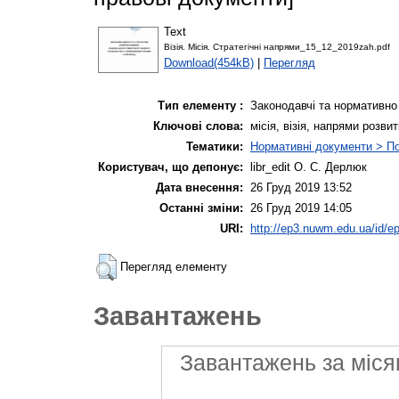
Text
Візія. Місія. Стратегічні напрями_15_12_2019zah.pdf
Download(454kB)
|
Перегляд
Тип елементу :
Законодавчі та нормативно
Ключові слова:
місія, візія, напрями розв
Тематики:
Нормативні документи > П
Користувач, що депонує:
libr_edit О. С. Дерлюк
Дата внесення:
26 Груд 2019 13:52
Останні зміни:
26 Груд 2019 14:05
URI:
http://ep3.nuwm.edu.ua/id/ep
Перегляд елементу
Завантажень
Завантажень за міся