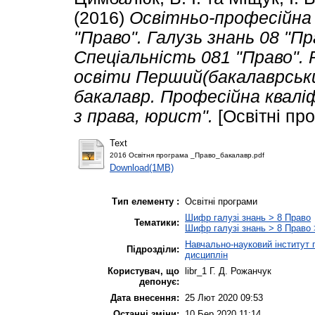
(2016)
Освітньо-професійна
"Право". Галузь знань 08 "Пр
Спеціальність 081 "Право". 
освіти Перший(бакалаврськи
бакалавр. Професійна кваліф
з права, юрист".
[Освітні пр
Text
2016 Освітня програма _Право_бакалавр.pdf
Download(1MB)
Тип елементу :
Освітні програми
Шифр галузі знань > 8 Право
Тематики:
Шифр галузі знань > 8 Право 
Навчально-науковий інститут
Підрозділи:
дисциплін
Користувач, що
libr_1 Г. Д. Рожанчук
депонує:
Дата внесення:
25 Лют 2020 09:53
Останні зміни:
10 Бер 2020 11:14