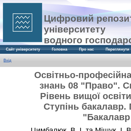
Цифровий репозит
університету
водного господар
Сайт університету
Головна
Про нас
Переглянути
Вхід
Освітньо-професійна
знань 08 "Право". С
Рівень вищої освіт
Ступінь бакалавр.
"Бакалавр
Цимбалюк, В. І.
та
Міщук, І. В