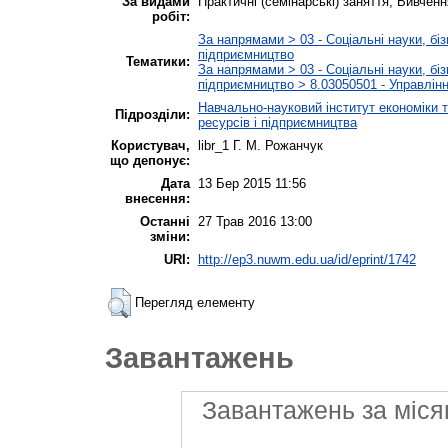
За видами
Практичні (семінарські) заняття, Вивчен
робіт:
За напрямами > 03 - Соціальні науки, біз
підприємництво
Тематики:
За напрямами > 03 - Соціальні науки, біз
підприємництво > 8.03050501 - Управлін
Навчально-науковий інститут економіки
Підрозділи:
ресурсів і підприємництва
Користувач,
libr_1 Г. М. Рожанчук
що депонує:
Дата
13 Бер 2015 11:56
внесення:
Останні
27 Трав 2016 13:00
зміни:
URI:
http://ep3.nuwm.edu.ua/id/eprint/1742
Перегляд елементу
Завантажень
Завантажень за міся