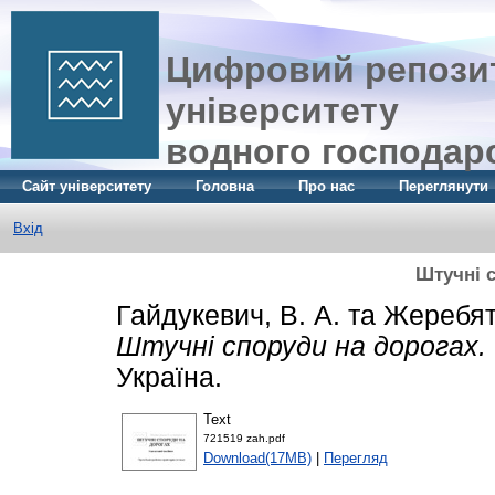
Цифровий репозит
університету
водного господар
Сайт університету
Головна
Про нас
Переглянути
Вхід
Штучні 
Гайдукевич, В. А.
та
Жеребять
Штучні споруди на дорогах.
Україна.
Text
721519 zah.pdf
Download(17MB)
|
Перегляд