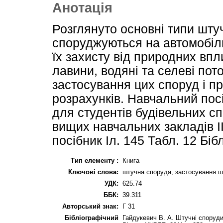
Анотація
Розглянуто основні типи шту
споруджуються на автомобіл
їх захисту від природних впли
лавини, водяні та селеві пот
застосування цих споруд і пр
розрахунків. Навчальний пос
для студентів будівельних с
вищих навчальних закладів ІІ
посібник Іл. 145 Табл. 12 Біб
Тип елементу :
Книга
Ключові слова:
штучна споруда, застосування ш
УДК:
625.74
ББК:
39.311
Авторський знак:
Г 31
Бібліографічний
Гайдукевич В. А. Штучні споруди 