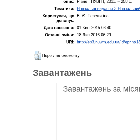
опис:
Рівне : НУВГП, 2011. – 258 с.
Тематики:
Навчальні видання > Навчальний
Користувач, що
В. Є. Перелигіна
депонує:
Дата внесення:
01 Квіт 2015 08:40
Останні зміни:
18 Лип 2016 06:29
URI:
http://ep3.nuwm.edu.ua/id/eprint/1
Перегляд елементу
Завантажень
Завантажень за міся