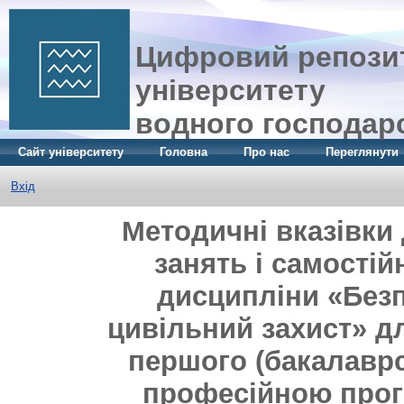
Цифровий репозит
університету
водного господар
Сайт університету
Головна
Про нас
Переглянути
Вхід
Методичні вказівки
занять і самостій
дисципліни «Безп
цивільний захист» д
першого (бакалаврс
професійною прог