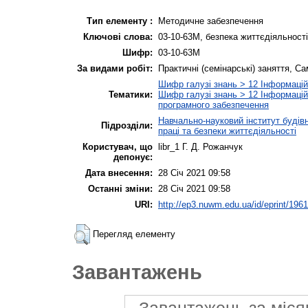
Тип елементу :
Методичне забезпечення
Ключові слова:
03-10-63М, безпека життєдіяльності
Шифр:
03-10-63М
За видами робіт:
Практичні (семінарські) заняття, С
Шифр галузі знань > 12 Інформаційн
Тематики:
Шифр галузі знань > 12 Інформаційн
програмного забезпечення
Навчально-науковий інститут будів
Підрозділи:
праці та безпеки життєдіяльності
Користувач, що
libr_1 Г. Д. Рожанчук
депонує:
Дата внесення:
28 Січ 2021 09:58
Останні зміни:
28 Січ 2021 09:58
URI:
http://ep3.nuwm.edu.ua/id/eprint/196
Перегляд елементу
Завантажень