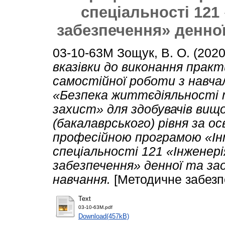
спеціальності 121
забезпечення» денно
03-10-63М
Зощук, В. О.
(202
вказівки до виконання практ
самостійної роботи з навча
«Безпека життєдіяльності 
захист» для здобувачів вищ
(бакалаврського) рівня за ос
професійною програмою «І
спеціальності 121 «Інженер
забезпечення» денної та за
навчання.
[Методичне забезп
Text
03-10-63М.pdf
Download(457kB)