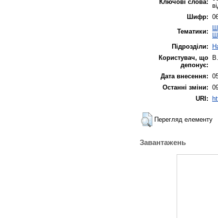
Ключові слова:
в
Шифр:
0
Ш
Тематики:
Ш
Підрозділи:
Н
Користувач, що
В
депонує:
Дата внесення:
0
Останні зміни:
0
URI:
ht
Перегляд елементу
Завантажень