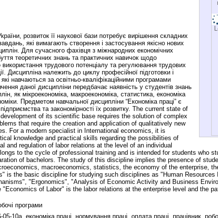
L
країни, розвиток її наукової бази потребує вирішення складних
завдань, які вимагають створення і застосування якісно нових
циплін. Для сучасного фахівця з міжнародних економічних
буття теоретичних знань та практичних навичок щодо
використання трудового потенціалу та регулювання трудових
ції. Дисципліна належить до циклу професійної підготовки і
 які навчаються за освітньо-кваліфікаційними програмами
вчення даної дисципліни передбачає наявність у студентів знань
лін, як мікроекономіка, макроекономіка, статистика, економіка
оміки. Предметом навчальної дисципліни “Економіка праці” є
 підприємства та закономірності їх розвитку. The current state of
development of its scientific base requires the solution of complex
oblems that require the creation and application of qualitatively new
s. For a modern specialist in International economics, it is
ical knowledge and practical skills regarding the possibilities of
al and regulation of labor relations at the level of an individual
ongs to the cycle of professional training and is intended for students who s
aration of bachelors. The study of this discipline implies the presence of stu
croeconomics, macroeconomics, statistics, the economy of the enterprise, th
 is the basic discipline for studying such disciplines as "Human Resources
nisms", "Ergonomics", "Analysis of Economic Activity and Business Enviro
e "Economics of Labor" is the labor relations at the enterprise level and the p
обочі програми
6-05-10а, економіка праці, нормування праці, оплата праці, працівник, роб