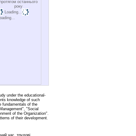
протягом останнього
року
Loading...
oading...
tudy under the educational-
dents knowledge of such
e fundamentals of the
 Management", "Social
nment of the Organization".
atterns of their development.
очий час, трудові