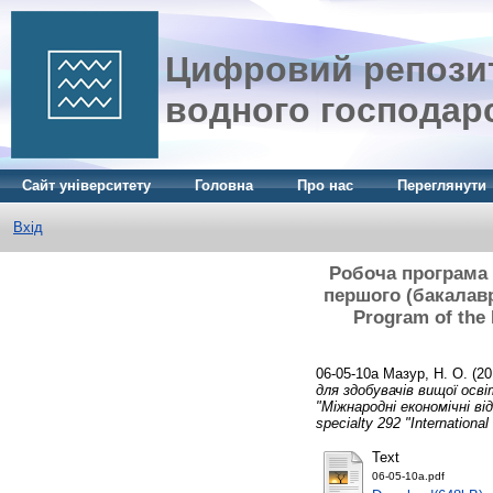
Цифровий репозит
водного господар
Сайт університету
Головна
Про нас
Переглянути
Вхід
Робоча програма 
першого (бакалавр
Program of the
06-05-10а
Мазур, Н. О.
(20
для здобувачів вищої осві
"Міжнародні економічні ві
specialty 292 "Internationa
Text
06-05-10а.pdf