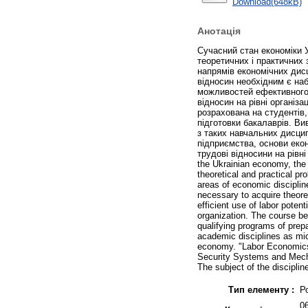
Download(648kB)
Анотація
Сучасний стан економіки У
теоретичних і практичних 
напрямів економічних дис
відносин необхідним є на
можливостей ефективного 
відносин на рівні організа
розрахована на студентів,
підготовки бакалаврів. Ви
з таких навчальних дисцип
підприємства, основи екон
трудові відносини на рівні
the Ukrainian economy, the 
theoretical and practical pr
areas of economic discipline
necessary to acquire theoret
efficient use of labor potenti
organization. The course bel
qualifying programs of prep
academic disciplines as mi
economy. "Labor Economics"
Security Systems and Mecha
The subject of the disciplin
Тип елементу :
Р
0