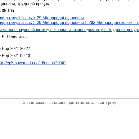
ідносини, трудовий процес
6-05-10а
ифр галузі знань > 29 Міжнародні відносини
ифр галузі знань > 29 Міжнародні відносини > 292 Міжнародні економічні
авчально-науковий інститут економіки та менеджменту > Трудових ресурс
. Є. Перелигіна
5 Бер 2021 20:27
9 Бер 2021 09:13
tp://ep3.nuwm.edu.ua/id/eprint/20041
Завантажень за місяць протягом останнього року