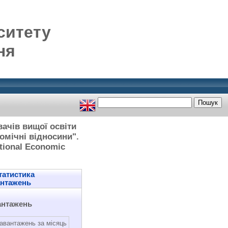
ситету
ня
ачів вищої освіти
омічні відносини".
tional Economic
атистика
антажень
антажень
авантажень за місяць