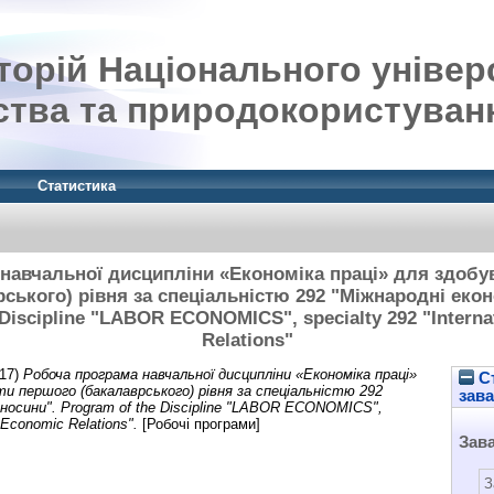
орій Національного універ
ства та природокористуван
Статистика
навчальної дисципліни «Економіка праці» для здобув
ського) рівня за спеціальністю 292 "Міжнародні екон
 Discipline "LABOR ECONOMICS", specialty 292 "Interna
Relations"
17)
Робоча програма навчальної дисципліни «Економіка праці»
Ст
ти першого (бакалаврського) рівня за спеціальністю 292
зав
дносини". Program of the Discipline "LABOR ECONOMICS",
l Economic Relations".
[Робочі програми]
Зав
З