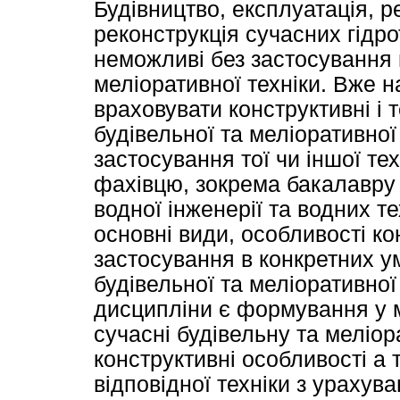
Будівництво, експлуатація, р
реконструкція сучасних гідро
неможливі без застосування н
меліоративної техніки. Вже н
враховувати конструктивні і 
будівельної та меліоративної 
застосування тої чи іншої тех
фахівцю, зокрема бакалавру з
водної інженерії та водних т
основні види, особливості кон
застосування в конкретних у
будівельної та меліоративно
дисципліни є формування у м
сучасні будівельну та меліора
конструктивні особливості а 
відповідної техніки з урахув