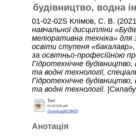
будівництво, водна ін
01-02-02S
Клімов, С. В.
(202
навчальної дисципліни «Буді
меліоративна техніка» для 
освіти ступеня «бакалавр»,
за освітньо-професійною п
Гідротехнічне будівництво, 
та водні технології, спеціа
Гідротехнічне будівництво, 
та водні технології.
[Силабу
Text
01-02-02S.pdf
Download(629kB)
Анотація