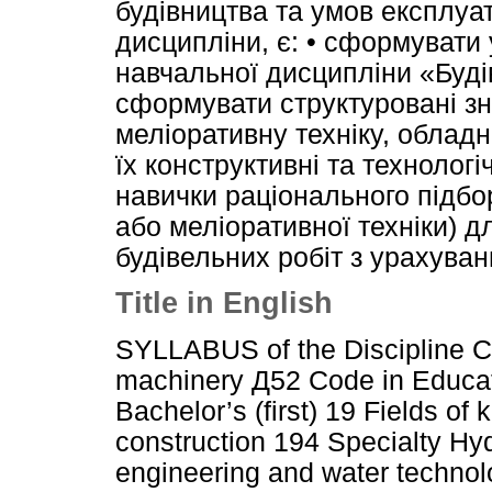
будівництва та умов експлуа
дисципліни, є: • сформувати
навчальної дисципліни «Будів
сформувати структуровані зн
меліоративну техніку, обладн
їх конструктивні та технологі
навички раціонального підбор
або меліоративної техніки) д
будівельних робіт з урахуван
Title in English
SYLLABUS of the Discipline Co
machinery Д52 Code in Educat
Bachelor’s (first) 19 Fields of
construction 194 Specialty Hyd
engineering and water technol