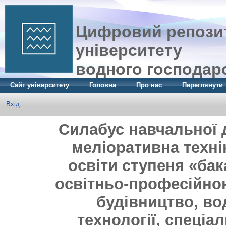
Цифровий репозит
університету
водного господар
Сайт університету
Головна
Про нас
Переглянути
Вхід
Силабус навчальної 
меліоративна техні
освіти ступеня «бак
освітньо-професійно
будівництво, во
технології, спеціа