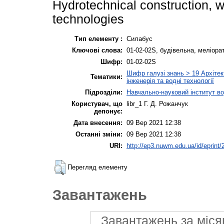
Hydrotechnical construction, 
technologies
Тип елементу :
Силабус
Ключові слова:
01-02-02S, будівельна, меліора
Шифр:
01-02-02S
Шифр галузі знань > 19 Архітек
Тематики:
інженерія та водні технології
Підрозділи:
Навчально-науковий інститут в
Користувач, що
libr_1 Г. Д. Рожанчук
депонує:
Дата внесення:
09 Вер 2021 12:38
Останні зміни:
09 Вер 2021 12:38
URI:
http://ep3.nuwm.edu.ua/id/eprint/
Перегляд елементу
Завантажень
Завантажень за міся