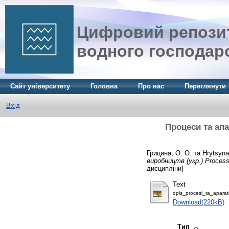
Цифровий репозит
водного господар
Сайт університету
Головна
Про нас
Переглянути
Вхід
Процеси та апа
Грицина, О. О.
та
Hrytsyna
виробництв (укр.) Processe
дисципліни]
Text
opis_procesi_ta_aparat
Download(220kB)
Тип