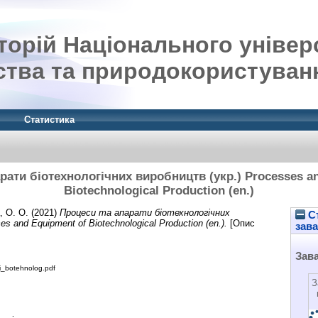
орій Національного універ
ства та природокористуван
Статистика
рати біотехнологічних виробництв (укр.) Processes a
Biotechnological Production (en.)
, O. O.
(2021)
Процеси та апарати біотехнологічних
Ст
s and Equipment of Biotechnological Production (en.).
[Опис
зав
Зав
i_botehnolog.pdf
З