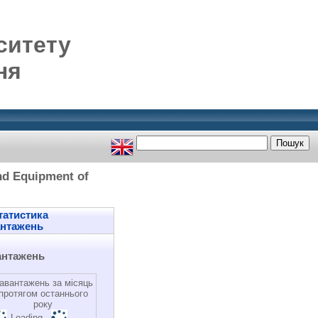
ситету
ня
nd Equipment of
атистика
антажень
антажень
авантажень за місяць
протягом останнього
року
Loading...