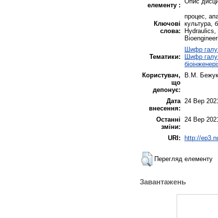
Опис дисци
елементу :
процес, ап
Ключові
культура, б
слова:
Hydraulics,
Bioengineer
Шифр галуз
Тематики:
Шифр галузі
біоінженері
Користувач,
В.М. Бежу
що
депонує:
Дата
24 Вер 202
внесення:
Останні
24 Вер 202
зміни:
URI:
http://ep3.
Перегляд елементу
Завантажень