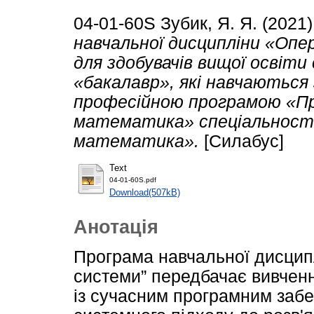
04-01-60S
Зубик, Я. Я.
(2021
навчальної дисципліни «Опе
для здобувачів вищої освіти
«бакалавр», які навчаються 
професійною програмою «П
математика» спеціальності
математика».
[Силабус]
Text
04-01-60S.pdf
Download(507kB)
Анотація
Програма навчальної дисцип
системи” передбачає вивченн
із сучасним програмним заб