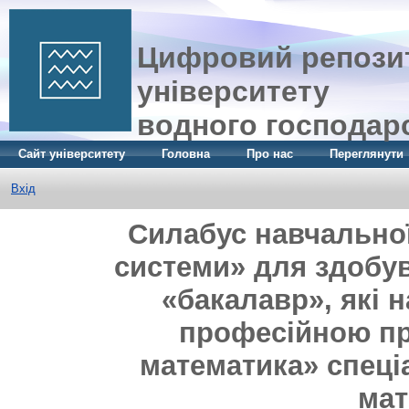
Цифровий репозит
університету
водного господар
Сайт університету
Головна
Про нас
Переглянути
Вхід
Силабус навчальної
системи» для здобув
«бакалавр», які 
професійною п
математика» спеці
мат