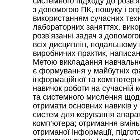
системного підходу до розв'
з допомогою ПК, пошуку і оп
використанням сучасних техн
лабораторних заняттях, вик
розв’язанні задач з допомого
всіх дисциплін, подальшому
виробничих практик, написан
Метою викладання навчально
є формування у майбутніх фа
інформаційної та комп'ютерн
навичок роботи на сучасній к
та системного мислення щодо
отримати основних навиків у
систем для керування апара
комп’ютера; отримання вмінь
отриманої інформації, підгот