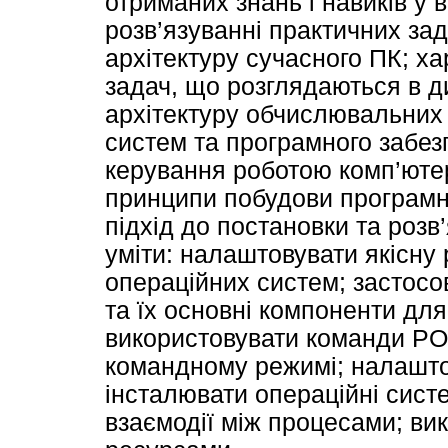
отриманих знань і навиків у 
розв’язуванні практичних за
архітектуру сучасного ПК; х
задач, що розглядаються в ди
архітектуру обчислювальних 
систем та програмного забез
керування роботою комп’юте
принципи побудови програмн
підхід до постановки та роз
уміти: налаштовувати якісну
операційних систем; застосо
та їх основні компоненти дл
використовувати команди PO
командному режимі; налашто
інсталювати операційні сист
взаємодії між процесами; ви