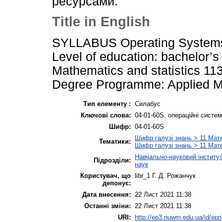
ресурсами.
Title in English
SYLLABUS Operating Systems
Level of education: bachelor’s 
Mathematics and statistics 11
Degree Programme: Applied M
Тип елементу :
Силабус
Ключові слова:
04-01-60S, операційні систе
Шифр:
04-01-60S
Шифр галузі знань > 11 Мат
Тематики:
Шифр галузі знань > 11 Мат
Навчально-науковий інститут
Підрозділи:
наук
Користувач, що
libr_1 Г. Д. Рожанчук
депонує:
Дата внесення:
22 Лист 2021 11:38
Останні зміни:
22 Лист 2021 11:38
URI:
http://ep3.nuwm.edu.ua/id/epr