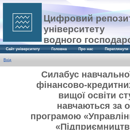
Цифровий репозит
університету
водного господар
Сайт університету
Головна
Про нас
Переглянути
Вхід
Силабус навчальної
фінансово-кредитних
вищої освіти ст
навчаються за 
програмою «Управлінн
«Підприємництво