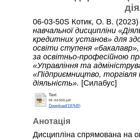
ді
06-03-50S
Котик, О. В.
(2023
навчальної дисципліни «Діял
кредитних установ» для здо
освіти ступеня «бакалавр»,
за освітньо-професійною п
«Управління та адмініструв
«Підприємництво, торгівля 
діяльність».
[Силабус]
Text
06 -03-50S.pdf
Download(197kB)
Анотація
Дисципліна спрямована на 