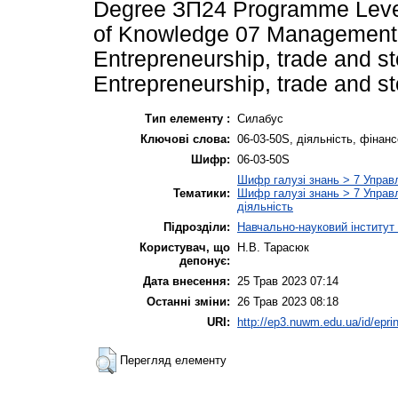
Degree ЗП24 Programme Level o
of Knowledge 07 Management a
Entrepreneurship, trade and s
Entrepreneurship, trade and st
Тип елементу :
Силабус
Ключові слова:
06-03-50S, діяльність, фінан
Шифр:
06-03-50S
Шифр галузі знань > 7 Управл
Тематики:
Шифр галузі знань > 7 Управл
діяльність
Підрозділи:
Навчально-науковий інститут 
Користувач, що
Н.В. Тарасюк
депонує:
Дата внесення:
25 Трав 2023 07:14
Останні зміни:
26 Трав 2023 08:18
URI:
http://ep3.nuwm.edu.ua/id/epri
Перегляд елементу