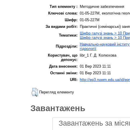
Тип елементу :
Методичне забезпечення
Ключові слова:
01-05-227М, екологічна геол
Шифр:
01-05-227М
За видами робіт:
Практичні (семінарські) заня
Шифр галузі знань > 10 При
Тематики:
Шифр галузі знань > 10 При
Навчально-науковий інститу
Підрозділи:
гідрології
Користувач, що
libr_1 Г. Д. Колюхова
депонує:
Дата внесення:
01 Вер 2023 11:11
Останні зміни:
01 Вер 2023 11:11
URI:
http://ep3.nuwm.edu.ua/id/epr
Перегляд елементу
Завантажень
Завантажень за міся