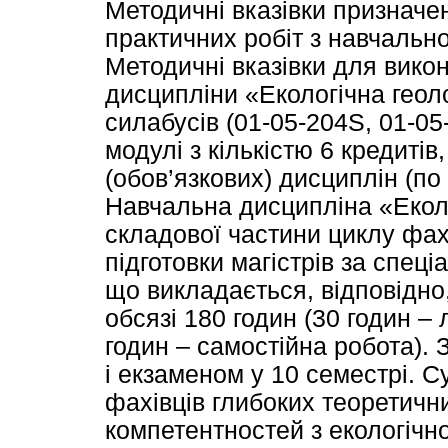
Методичні вказівки призначе
практичних робіт з навчально
Методичні вказівки для вико
дисципліни «Екологічна геоло
силабусів (01-05-204S, 01-05
модулі з кількістю 6 кредит
(обов’язкових) дисциплін (по 
Навчальна дисципліна «Еколо
складової частини циклу фах
підготовки магістрів за спец
що викладається, відповідно,
обсязі 180 годин (30 годин – 
годин – самостійна робота). 
і екзаменом у 10 семестрі. С
фахівців глибоких теоретичн
компетентностей з екологічн