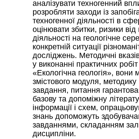
аналізувати техногенний впл
розробляти заходи із запобі
техногенної діяльності в сфе
оцінювати збитки, ризики від
діяльності на геологічне сер
конкретній ситуації різномані
досліджень. Методичні вказі
у виконанні практичних робіт
«Екологічна геологія», вони 
змістового модуля, методику 
завдання, питання гарантова
базову та допоміжну літерат
інформації і схем, опрацьов
знань допоможуть здобувача
завданнями, складанням залі
дисципліни.