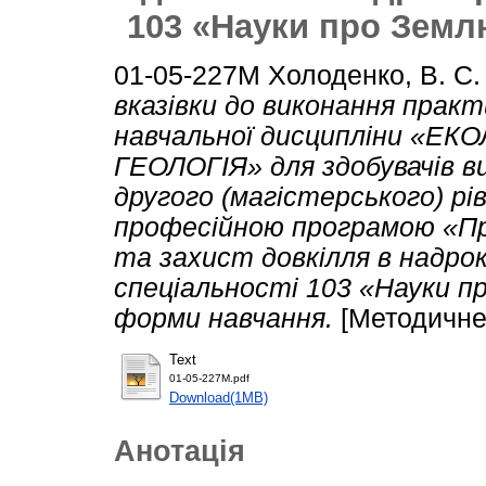
103 «Науки про Земл
01-05-227М
Холоденко, В. С.
вказівки до виконання практ
навчальної дисципліни «ЕК
ГЕОЛОГІЯ» для здобувачів в
другого (магістерського) рі
професійною програмою «Пр
та захист довкілля в надро
спеціальності 103 «Науки п
форми навчання.
[Методичне
Text
01-05-227М.pdf
Download(1MB)
Анотація