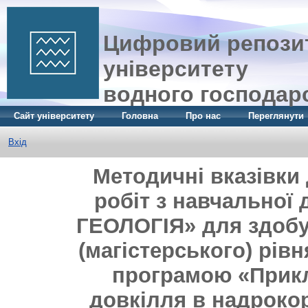
Цифровий репозит
університету
водного господар
Сайт університету
Головна
Про нас
Переглянути
Вхід
Методичні вказівки
робіт з навчальної
ГЕОЛОГІЯ» для здобув
(магістерського) рів
програмою «Прикл
довкілля в надроко