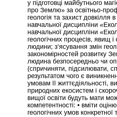
у підготовці майбутнього маг
про Землю» за освітньо-пр
геологія та захист довкілля 
навчальної дисципліни «Екол
навчальної дисципліни «Екол
геологічних процесів, явищ і 
людини; з’ясування змін геол
закономірностей розвитку Зем
людина безпосередньо чи о
(спричиняти, підсилювати, с
результатом чого є виникнен
умовам її життєдіяльності, в
природних екосистем і скоро
вищої освіти будуть мати мож
компетентності: • вміти оціню
геологічних умов конкретної т