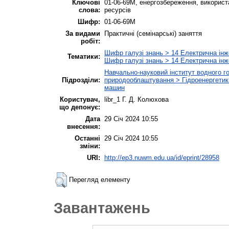
Ключові
01-06-69М, енергозбереження, використ
слова:
ресурсів
Шифр:
01-06-69М
За видами
Практичні (семінарські) заняття
робіт:
Шифр галузі знань > 14 Електрична інж
Тематики:
Шифр галузі знань > 14 Електрична інж
Навчально-науковий інститут водного г
Підрозділи:
природооблаштування > Гідроенергетики
машин
Користувач,
libr_1 Г. Д. Колюхова
що депонує:
Дата
29 Січ 2024 10:55
внесення:
Останні
29 Січ 2024 10:55
зміни:
URI:
http://ep3.nuwm.edu.ua/id/eprint/28958
Перегляд елементу
Завантажень