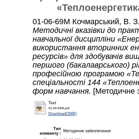
«Теплоенергетик
01-06-69М
Кочмарський, В. З
Методичні вказівки до прак
навчальної дисципліни «Ене
використання вторинних е
ресурсів» для здобувачів ви
першого (бакалаврського) рі
професійною програмою «Т
спеціальності 144 «Теплоен
форм навчання.
[Методичне 
Text
01-06-69М.pdf
Download(2MB)
Тип
Методичне забезпечення
елементу :