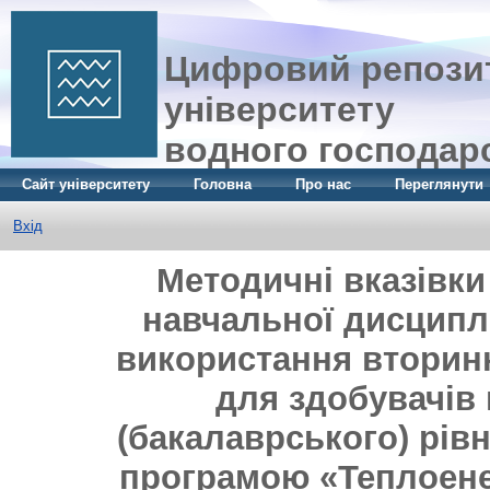
Цифровий репозит
університету
водного господар
Сайт університету
Головна
Про нас
Переглянути
Вхід
Методичні вказівки
навчальної дисципл
використання вторинн
для здобувачів
(бакалаврського) рів
програмою «Теплоенер