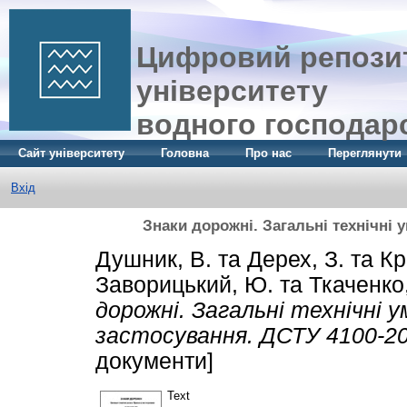
Цифровий репозит
університету
водного господар
Сайт університету
Головна
Про нас
Переглянути
Вхід
Знаки дорожні. Загальні технічні 
Душник, В.
та
Дерех, З.
та
Кр
Заворицький, Ю.
та
Ткаченко,
дорожні. Загальні технічні 
застосування. ДСТУ 4100-20
документи]
Text