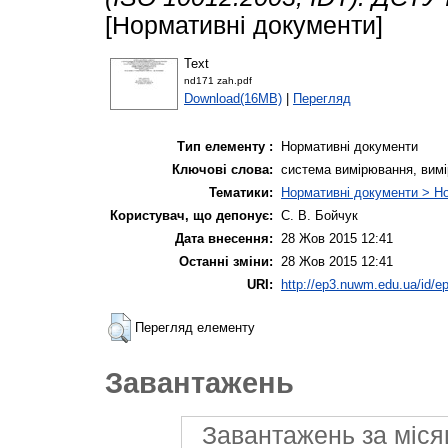
[Нормативні документи]
Text
nd171 zah.pdf
Download(16MB)
|
Перегляд
Тип елементу :
Нормативні документи
Ключові слова:
система вимірювання, вим
Тематики:
Нормативні документи > Но
Користувач, що депонує:
С. В. Бойчук
Дата внесення:
28 Жов 2015 12:41
Останні зміни:
28 Жов 2015 12:41
URI:
http://ep3.nuwm.edu.ua/id/ep
Перегляд елементу
Завантажень
Завантажень за міся