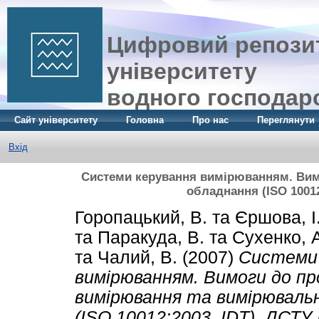
Цифровий репозит
університету
водного господар
Сайт університету
Головна
Про нас
Переглянути
Вхід
Системи керування вимірюванням. Вим
обладнання (ISO 10012
Горопацький, В.
та
Єршова, І
та
Паракуда, В.
та
Сухенко, 
та
Чалий, В.
(2007)
Системи 
вимірюванням. Вимоги до пр
вимірювання та вимірюваль
(ISO 10012:2003, IDT). ДСТУ