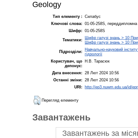
Geology
Тип елементу :
Силабус
Ключові слова:
01-05-258S, переддипломна
Шифр:
01-05-258S
Шифр галузі знань > 10 При
Тематики:
Шифр галузі знань > 10 При
Навчально-науковий інститу
Підрозділи:
гідрології
Користувач, що
Н.В. Тарасюк
депонує:
Дата внесення:
28 Лют 2024 10:56
Останні зміни:
28 Лют 2024 10:56
URI:
http://ep3.nuwm.edu.ua/id/epr
Перегляд елементу
Завантажень
Завантажень за міся