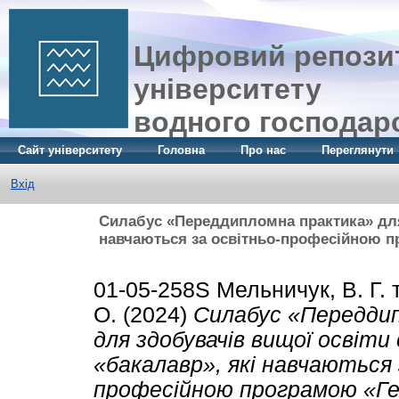
Цифровий репозит
університету
водного господар
Сайт університету
Головна
Про нас
Переглянути
Вхід
Силабус «Переддипломна практика» для 
навчаються за освітньо-професійною пр
01-05-258S
Мельничук, В. Г.
О.
(2024)
Силабус «Передди
для здобувачів вищої освіти
«бакалавр», які навчаються 
професійною програмою «Ге