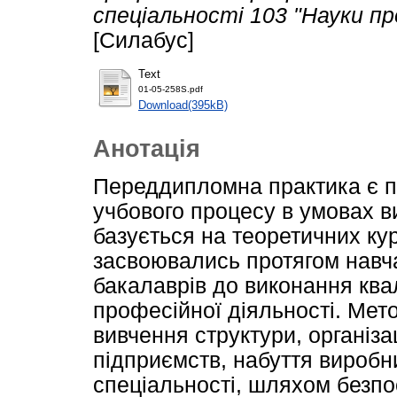
спеціальності 103 "Науки пр
[Силабус]
Text
01-05-258S.pdf
Download(395kB)
Анотація
Переддипломна практика є 
учбового процесу в умовах в
базується на теоретичних кур
засвоювались протягом навча
бакалаврів до виконання ква
професійної діяльності. Мет
вивчення структури, організа
підприємств, набуття виробн
спеціальності, шляхом безпо