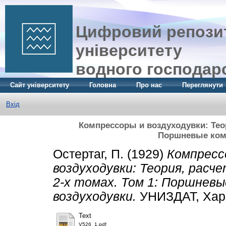
Цифровий репозит
університету
водного господар
Сайт університету
Головна
Про нас
Переглянути
Вхід
Компрессоры и воздуходувки: Теори
Поршневые ком
Остертаг, П.
(1929)
Компресс
воздуходувки: Теория, расче
2-х томах. Том 1: Поршневы
воздуходувки.
УНИЗДАТ, Харк
Text
V526_1.pdf