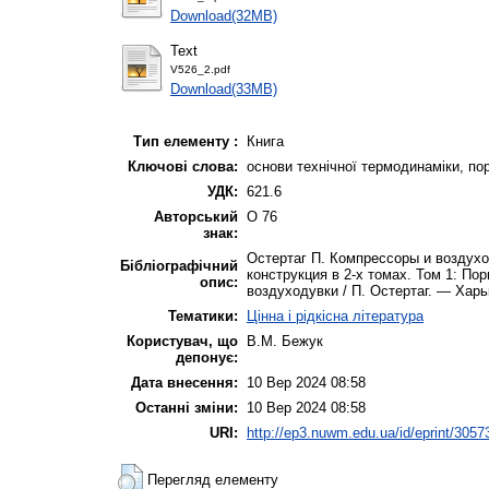
Download(32MB)
Text
V526_2.pdf
Download(33MB)
Тип елементу :
Книга
Ключові слова:
основи технічної термодинаміки, по
УДК:
621.6
Авторський
О 76
знак:
Остертаг П. Компрессоры и воздухо
Бібліографічний
конструкция в 2-х томах. Том 1: П
опис:
воздуходувки / П. Остертаг. — Харь
Тематики:
Цінна і рідкісна література
Користувач, що
В.М. Бежук
депонує:
Дата внесення:
10 Вер 2024 08:58
Останні зміни:
10 Вер 2024 08:58
URI:
http://ep3.nuwm.edu.ua/id/eprint/3057
Перегляд елементу