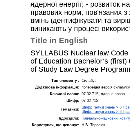
ядерної енергії; - розвиток 
правових норм, пов'язаних 
вмінь ідентифікувати та вир
виникають у процесі використ
Title in English
SYLLABUS Nuclear law Code 
of Education Bachelor’s (first
of Study Law Degree Progra
Тип елементу :
Силабус
Додаткова інформація:
попередня версія силабусу
Ключові слова:
07-02-71S, ядерне право
Шифр:
07-02-71S
Шифр галузі знань > 8 Пра
Тематики:
Шифр галузі знань > 8 Пра
Підрозділи:
Навчально-науковий інстит
Користувач, що депонує:
Н.В. Тарасюк