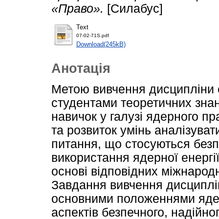
«Право».
[Силабус]
Text
07-02-71S.pdf
Download(245kB)
Анотація
Метою вивчення дисципліни 
студентами теоретичних знан
навичок у галузі ядерного п
та розвиток умінь аналізувати
питання, що стосуються безп
використання ядерної енергі
основі відповідних міжнародн
Завдання вивчення дисциплін
основними положеннями ядер
аспектів безпечного, надійн