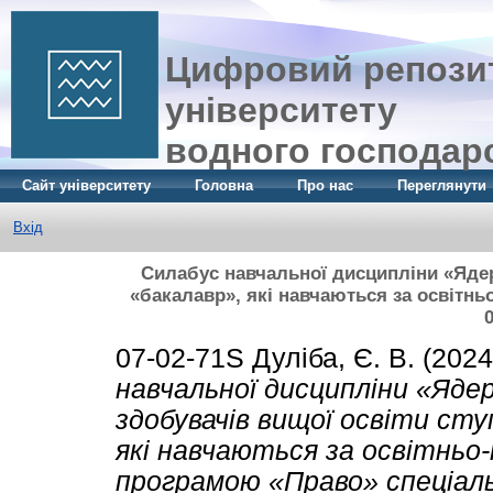
Цифровий репозит
університету
водного господар
Сайт університету
Головна
Про нас
Переглянути
Вхід
Силабус навчальної дисципліни «Ядер
«бакалавр», які навчаються за освітн
07-02-71S
Дуліба, Є. В.
(202
навчальної дисципліни «Яде
здобувачів вищої освіти сту
які навчаються за освітньо
програмою «Право» спеціал