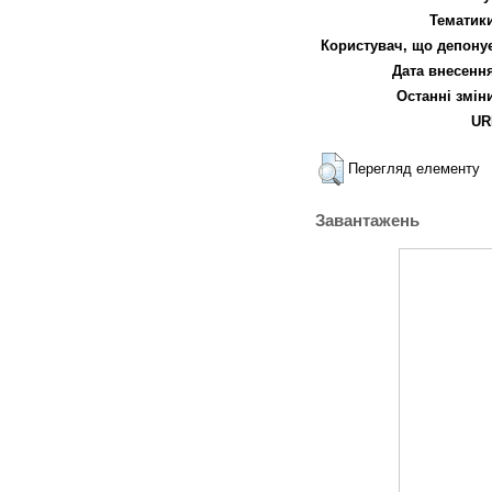
Тематики
Користувач, що депонує
Дата внесення
Останні змін
UR
Перегляд елементу
Завантажень