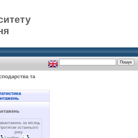
ситету
ня
сподарства та
атистика
антажень
антажень
авантажень за місяць
протягом останнього
року
Loading...