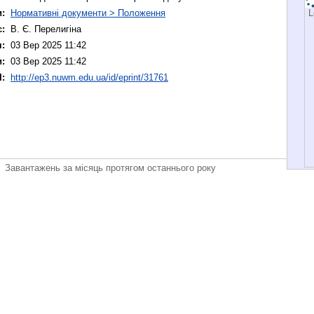
L
:
Нормативні документи > Положення
:
В. Є. Перелигіна
:
03 Вер 2025 11:42
и:
03 Вер 2025 11:42
I:
http://ep3.nuwm.edu.ua/id/eprint/31761
Завантажень за місяць протягом останнього року