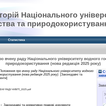
орій Національного універ
ства та природокористуван
Статистика
о вчену раду Національного університету водного го
природокористування (нова редакція 2025 року)
Положення про вчену раду Національного університету водного
Ст
ористування (нова редакція 2025 року).
[Законодавчі та
зав
енти]
Зав
НУ РАДУ НУВГП_2025.pdf
З
 :
Законодавчі та нормативно правові документи