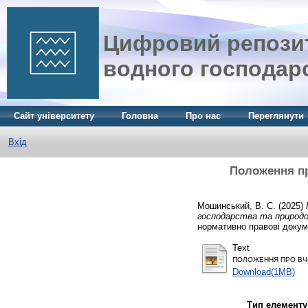
Цифровий репозит
водного господар
Сайт університету
Головна
Про нас
Переглянути
Вхід
Положення пр
Мошинський, В. С.
(2025)
господарства та природок
нормативно правові докум
Text
ПОЛОЖЕННЯ ПРО ВЧЕ
Download(1MB)
Тип елементу