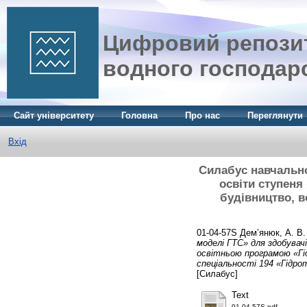
Цифровий репозит
водного господар
Сайт університету
Головна
Про нас
Переглянути
Вхід
Силабус навчально
освіти ступеня
будівництво, в
01-04-57S
Дем’янюк, А. В.
моделі ГТС» для здобувач
освітньою програмою «Гід
спеціальності 194 «Гідрот
[Силабус]
Text
01-04-57S.pdf