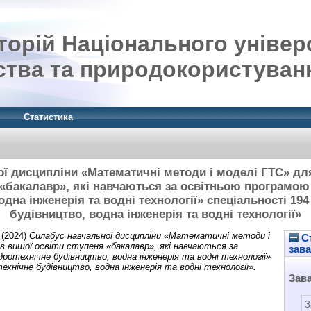
орій Національного універ
ства та природокористуван
Статистика
ї дисципліни «Математичні методи і моделі ГТС» дл
 «бакалавр», які навчаються за освітньою програмою
одна інженерія та водні технології» спеціальності 194
будівництво, водна інженерія та водні технології»
(2024)
Силабус навчальної дисципліни «Математичні методи і
Ст
ів вищої освіти ступеня «бакалавр», які навчаються за
зав
ротехнічне будівництво, водна інженерія та водні технології»
ехнічне будівництво, водна інженерія та водні технології».
Зав
З