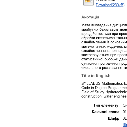
Download(230kB)
Анотація
Мета викладання дисциплі
майбутніх бакалаврів зна
що здійснюється при проек
обробки експериментальн
ознайомлення із основни
математичних моделей, ме
ознайомлення із принципа
застосовуються при проект
статистичної обробки дани
сучасних програмних прод
чисельного розв’язання т
Title in English
SYLLABUS Мathematics-base
Code in Degree Programme Д
Field of Study Hydrotechni
construction, water enginee
Тип елементу :
Си
Ключові слова:
01
Шифр:
01
Ши