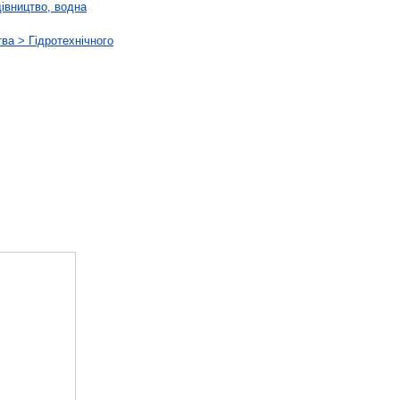
дівництво, водна
ва > Гідротехнічного