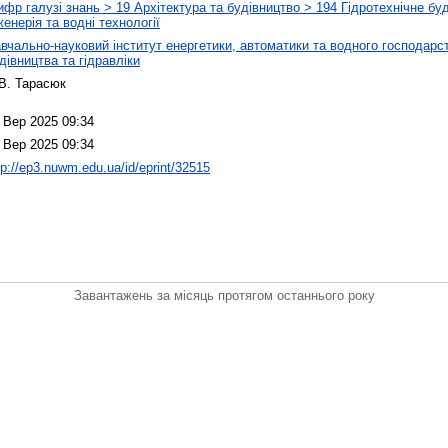
фр галузі знань > 19 Архітектура та будівництво > 194 Гідротехнічне бу
женерія та водні технології
вчально-науковий інститут енергетики, автоматики та водного господарст
дівництва та гідравліки
В. Тарасюк
 Вер 2025 09:34
 Вер 2025 09:34
tp://ep3.nuwm.edu.ua/id/eprint/32515
Завантажень за місяць протягом останнього року