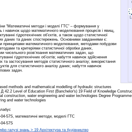
L
ни “Математичні методи і моделі ГТС” – формування у
нь і навичок щодо математичного моделювання процесів і явищ,
туванні гідротехнічних об’єктів, а також щодо статистичної
их даних та даних спостережень. Основними завданнями є:
ми принципами математичного моделювання, методами побудови
тодами та критеріями статистичної обробки даних,
ми чисельного розв’язання математичних задач, що
уванні гідротехнічних об’єктів; набуття навичок здійснення
х та застосування методів статистичного аналізу; використання
уктів для статистичного аналізу даних; набуття навичок
ипових задач.
d methods and mathematical modelling of hydraulic structures
 42.2 Level of Education First (Banchelor's) 19 Field of Knowledge Construc
cal construction, water engineering and water technologies Degree Programme
ring and water technologies
лабус
-04-57S, математичні методи, моделі ГТС
-04-57S
фр галузі знань > 19 Архітектура та будівництво