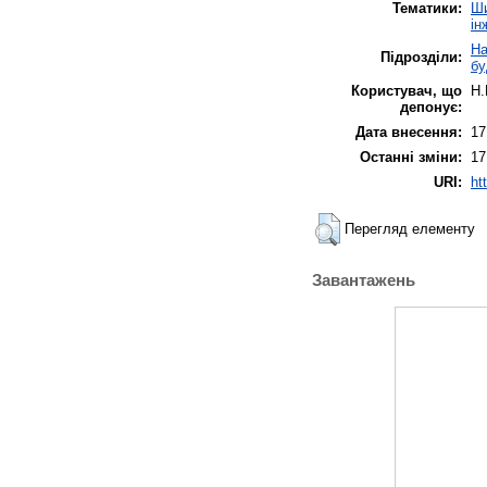
Тематики:
Ши
ін
На
Підрозділи:
бу
Користувач, що
Н.
депонує:
Дата внесення:
17
Останні зміни:
17
URI:
ht
Перегляд елементу
Завантажень