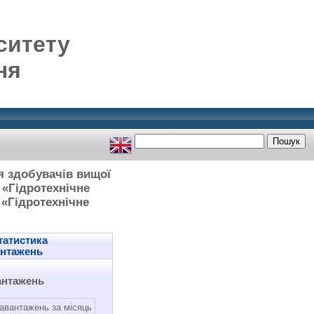
ситету
ня
я здобувачів вищої
 «Гідротехнічне
 «Гідротехнічне
атистика
антажень
антажень
авантажень за місяць