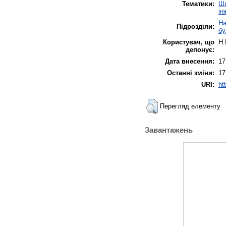
Тематики:
Ши
ін
На
Підрозділи:
бу
Користувач, що
Н.
депонує:
Дата внесення:
17
Останні зміни:
17
URI:
ht
Перегляд елементу
Завантажень