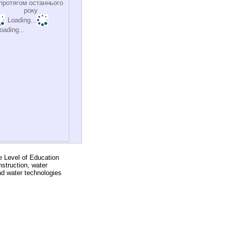
протягом останнього
року
Loading...
oading...
e Level of Education
nstruction, water
nd water technologies