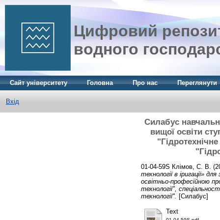
Цифровий репозит
водного господар
Сайт університету
Головна
Про нас
Переглянути
Вхід
Силабус навчально
вищої освіти ст
"Гідротехнічне 
"Гідр
01-04-59S
Клімов, С. В.
(2
технології в іригації» дл
освітньо-професійною про
технології", спеціальност
технології".
[Силабус]
Text
01-04-59S.pdf