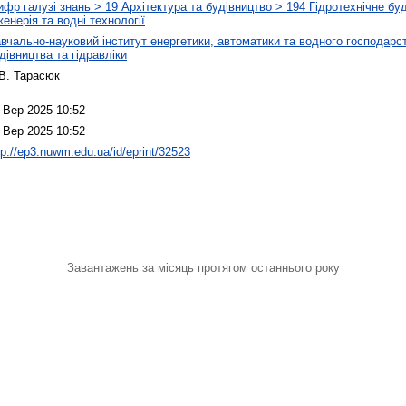
фр галузі знань > 19 Архітектура та будівництво > 194 Гідротехнічне бу
женерія та водні технології
вчально-науковий інститут енергетики, автоматики та водного господарст
дівництва та гідравліки
В. Тарасюк
 Вер 2025 10:52
 Вер 2025 10:52
tp://ep3.nuwm.edu.ua/id/eprint/32523
Завантажень за місяць протягом останнього року