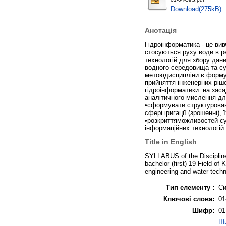
Download(275kB)
Анотація
Гідроінформатика - це вив
стосуються руху води в ре
технологій для збору дан
водного середовища та с
метоюдисципліни є формув
прийняття інженерних ріше
гідроінформатики: на за
аналітичного мислення дл
•сформувати структуровані
сфері іригації (зрошенні),
•розкриттяможливостей су
інформаційних технологій 
Title in English
SYLLABUS of the Discipline
bachelor (first) 19 Field o
engineering and water tech
Тип елементу :
Си
Ключові слова:
01
Шифр:
01
Ши