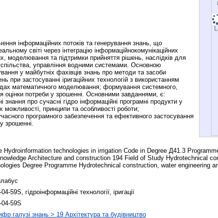
L
чення інформаційних потоків та генерування знань, що
альному світі через інтеграцію інформаційнокомунікаційних
их, моделювання та підтримки прийняття рішень, наслідків для
успільства, управління водними системами. Основною
ання у майбутніх фахівців знань про методи та засоби
нь при застосуванні іригаційних технологій з використанням
садах математичного моделювання; формування системного,
я оцінки потреби у зрошенні. Основними завданнями, є:
 знання про сучасні гідро інформаційні програмні продукти у
 їх можливості, принципи та особливості роботи;
часного програмного забезпечення та ефективного застосування
у зрошенні.
 Hydroinformation technologies in irrigation Code in Degree Д41.3 Programm
f Knowledge Architecture and construction 194 Field of Study Hydrotechnical co
nologies Degree Programme Hydrotechnical construction, water engineering a
лабус
-04-59S, гідроінформаційні технології, іригації
-04-59S
фр галузі знань > 19 Архітектура та будівництво