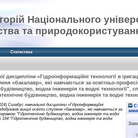
орій Національного універ
ства та природокористуван
Статистика
ї дисципліни «Гідроінформаційні технології в іригац
упеня «бакалавр», які навчаються за освітньо-профе
будівництво, водна інженерія та водні технології", с
отехнічне будівництво, водна інженерія та водні техно
024)
Силабус навчальної дисципліни «Гідроінформаційні
Ст
я здобувачів вищої освіти ступеня «бакалавр», які навчаються за
зав
грамою "Гідротехнічне будівництво, водна інженерія та водні
і 194 "Гідротехнічне будівництво, водна інженерія та водні
Зав
З