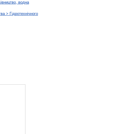
дівництво, водна
ва > Гідротехнічного