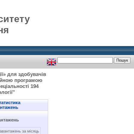
ситету
ня
ії» для здобувачів
сійною програмою
пеціальності 194
логії"
атистика
антажень
антажень
авантажень за місяць