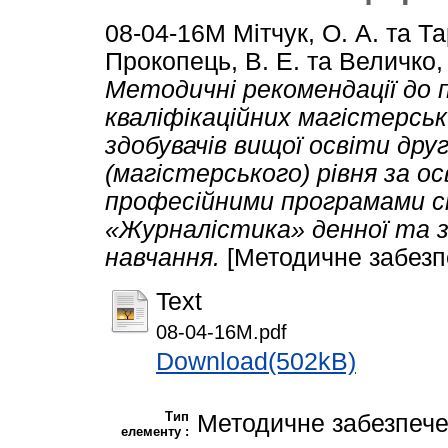
08-04-16M
Мітчук, О. А.
та
Та
Прокопець, В. Е.
та
Величко, 
Методичні рекомендації до 
кваліфікаційних магістерськ
здобувачів вищої освіти дру
(магістерського) рівня за ос
професійними програмами с
«Журналістика» денної та 
навчання.
[Методичне забезп
Text
08-04-16M.pdf
Download(502kB)
Тип
Методичне забезпеч
елементу :