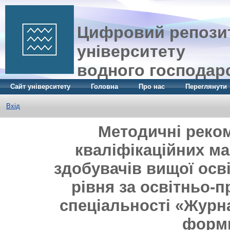
Цифровий репозит
університету
водного господар
Сайт університету
Головна
Про нас
Переглянути
Вхід
Методичні реком
кваліфікаційних ма
здобувачів вищої осві
рівня за освітньо-
спеціальності «Журна
форми