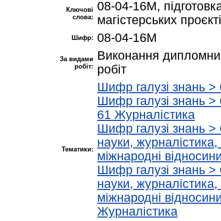
08-04-16M, підготовк
Ключові
слова:
магістерських проєкт
08-04-16M
Шифр:
Виконання дипломних
За видами
робіт:
робіт
Шифр галузі знань >
Шифр галузі знань >
61 Журналістика
Шифр галузі знань > 
науки, журналістика,
Тематики:
міжнародні відносин
Шифр галузі знань > 
науки, журналістика,
міжнародні відносин
Журналістика