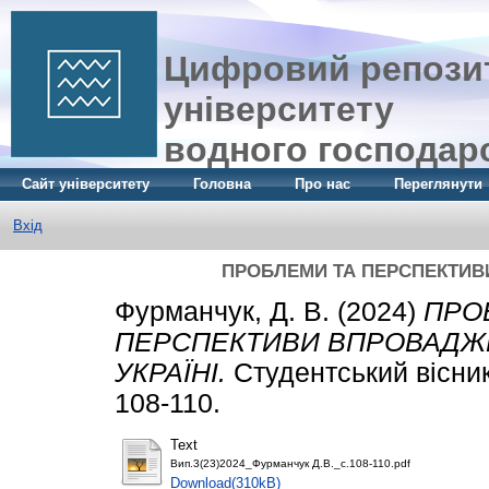
Цифровий репозит
університету
водного господар
Сайт університету
Головна
Про нас
Переглянути
Вхід
ПРОБЛЕМИ ТА ПЕРСПЕКТИВИ
Фурманчук, Д. В.
(2024)
ПРО
ПЕРСПЕКТИВИ ВПРОВАДЖЕ
УКРАЇНІ.
Студентський вісник
108-110.
Text
Вип.3(23)2024_Фурманчук Д.В._с.108-110.pdf
Download(310kB)