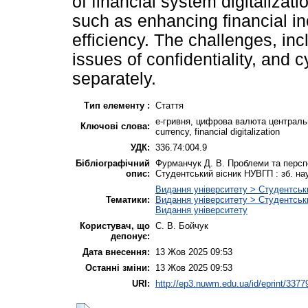
of financial system digitalizat
such as enhancing financial i
efficiency. The challenges, inc
issues of confidentiality, and 
separately.
Тип елементу :
Стаття
е-гривня, цифрова валюта центральног
Ключові слова:
currency, financial digitalization
УДК:
336.74:004.9
Бібліографічний
Фурманчук Д. В. Проблеми та перспе
опис:
Студентський вісник НУВГП : зб. наук
Видання університету > Студентськ
Тематики:
Видання університету > Студентськ
Видання університету
Користувач, що
С. В. Бойчук
депонує:
Дата внесення:
13 Жов 2025 09:53
Останні зміни:
13 Жов 2025 09:53
URI:
http://ep3.nuwm.edu.ua/id/eprint/3377