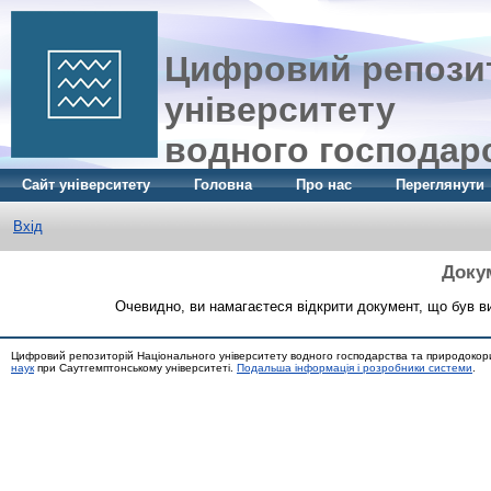
Цифровий репозит
університету
водного господар
Сайт університету
Головна
Про нас
Переглянути
Вхід
Доку
Очевидно, ви намагаєтеся відкрити документ, що був ви
Цифровий репозиторій Національного університету водного господарства та природокор
наук
при Саутгемптонському університеті.
Подальша інформація і розробники системи
.