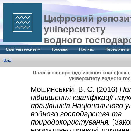
Цифровий репозит
університету
водного господар
Сайт університету
Головна
Про нас
Переглянути
Вхід
Положення про підвищення кваліфікації
університету водного го
Мошинський, В. С.
(2016)
По
підвищення кваліфікації нау
працівників Національного 
водного господарства та
природокористування.
[Зако
нормативно правові докумен