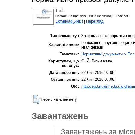
Text
Положення Про підвищення кваліфікації ... зах.pdf
Download(5MB)
|
Перегляд
Тип елементу :
Законодавчі та нормативно п
положення, науково-педагогі
Ключові слова:
кваліфікації
Тематики:
Нормативні документи > По
Користувач, що
С. Й. Гипчинська
депонує:
Дата внесення:
22 Лип 2016 07:08
Останні зміни:
22 Лип 2016 07:08
URI:
http://ep3.nuwm.edu.ua/id/epri
Перегляд елементу
Завантажень
Завантажень за міся