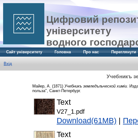
Цифровий репозит
університету
водного господар
Сайт університету
Головна
Про нас
Переглянути
Вхід
Учебникъ з
Майер, А.
(1871)
Учебникъ земледъльческой химіи.
Изда
польза", Санкт-Петербург.
Text
V27_1.pdf
Download(61MB)
|
Пер
Text