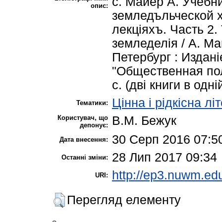
с. Майер А. Учебн
опис:
земледъльческой х
лекціяхъ. Часть 2.
земледелія / А. Ма
Петербург : Издан
"Общественная пол
с. (дві книги в одні
Цінна і рідкісна лі
Тематики:
Користувач, що
В.М. Бежук
депонує:
30 Серп 2016 07:5
Дата внесення:
28 Лип 2017 09:34
Останні зміни:
http://ep3.nuwm.edu
URI:
Перегляд елементу