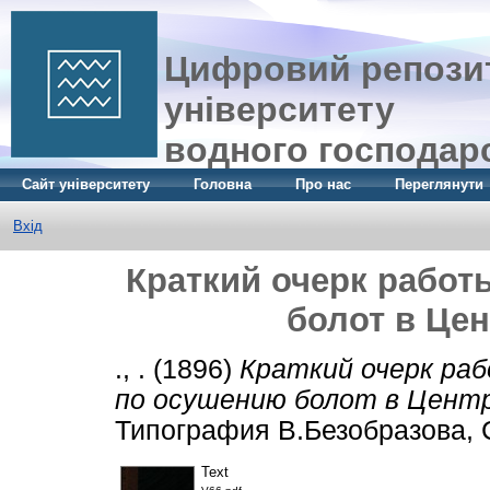
Цифровий репозит
університету
водного господар
Сайт університету
Головна
Про нас
Переглянути
Вхід
Краткий очерк работ
болот в Це
., .
(1896)
Краткий очерк ра
по осушению болот в Центр
Типография В.Безобразова, 
Text