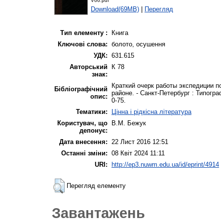
V66.pdf
Download(69MB)
|
Перегляд
Тип елементу :
Книга
Ключові слова:
болото, осушення
УДК:
631.615
Авторський
К 78
знак:
Краткий очерк работы экспедиции 
Бібліографічний
районе. - Санкт-Петербург : Типограф
опис:
0-75.
Тематики:
Цінна і рідкісна література
Користувач, що
В.М. Бежук
депонує:
Дата внесення:
22 Лист 2016 12:51
Останні зміни:
08 Квіт 2024 11:11
URI:
http://ep3.nuwm.edu.ua/id/eprint/4914
Перегляд елементу
Завантажень