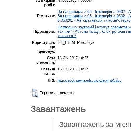
За видами
Лабораторні роботи
робіт:
За напрямами > 05 - Інженерія > 0502 - 
Тематики:
За напрямами > 05 - Інженерія > 0502 - 
6.050202 - Автоматизація та комп'ютерно 
Навчально-науковий інститут автоматики
Підрозділи:
техніки > Автоматизації, електротехнічн
технологій
Користувач,
libr_1 Г. М. Рожанчук
що
депонує:
Дата
13 Січ 2017 10:27
внесення:
Останні
13 Січ 2017 10:27
зміни:
URI:
http://ep3.nuwm.edu.ua/id/eprint/5265
Перегляд елементу
Завантажень
Завантажень за міся