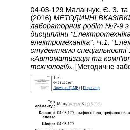
04-03-129
Маланчук, Є. З.
та
(2016)
МЕТОДИЧНІ ВКАЗІВКИ
лабораторних робіт №7-9 з 
дисципліни "Електротехнік
електромеханіка". Ч.1. "Ел
студентами спеціальності 
«Автоматизація та комп'ют
технології».
[Методичне заб
Text
04-03-129.pdf
Download(1MB)
|
Перегляд
Тип
Методичне забезпечення
елементу :
Ключові
04-03-129, трифазні кола, трифазна сис
слова:
Шифр:
04-03-129