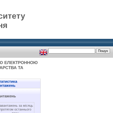
ситету
ня
ОЮ ЕЛЕКТРОННОЮ
АРСТВА ТА
атистика
антажень
антажень
авантажень за місяць
протягом останнього