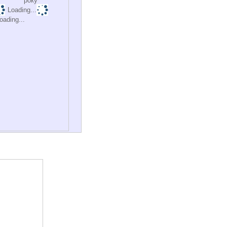
року
Loading...
oading...