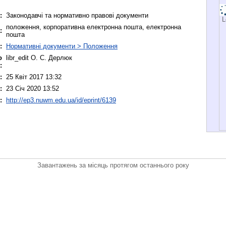
:
Законодавчі та нормативно правові документи
L
положення, корпоративна електронна пошта, електронна
:
пошта
:
Нормативні документи > Положення
о
libr_edit О. С. Дерлюк
:
:
25 Квіт 2017 13:32
:
23 Січ 2020 13:52
:
http://ep3.nuwm.edu.ua/id/eprint/6139
Завантажень за місяць протягом останнього року