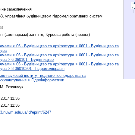
чне забезпечення
L
33, управління будівництвом гідромеліоративних систем
33
ні (семінарські) заняття, Курсова робота (проект)
ямами > 06 - Будівництво та архітектура > 0601 - Будівництво та
тура
ямами > 06 - Будівництво та архітектура > 0601 - Будівництво та
тура > 6.060101 - Будівництво
ямами > 06 - Будівництво та архітектура > 0601 - Будівництво та
тура > 8.06010301 - Гідромеліорація
но-науковий інститут водного господарства та
ооблаштування > Гідроінформатики
. М. Рожанчук
 2017 11:36
 2017 11:36
p3.nuwm.edu.ua/id/eprint/6247