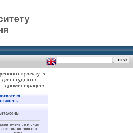
ситету
ня
рсового проекту із
 для студентів
 «Гідромеліорація»
атистика
антажень
антажень
авантажень за місяць
протягом останнього