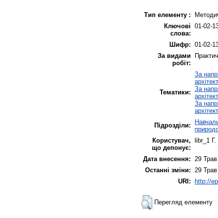
Тип елементу :
Методи
Ключові
01-02-1
слова:
Шифр:
01-02-1
За видами
Практич
робіт:
За напр
архітек
За напр
Тематики:
архітек
За напр
архітек
Навчаль
Підрозділи:
природ
Користувач,
libr_1 Г
що депонує:
Дата внесення:
29 Трав
Останні зміни:
29 Трав
URI:
http://e
Перегляд елементу