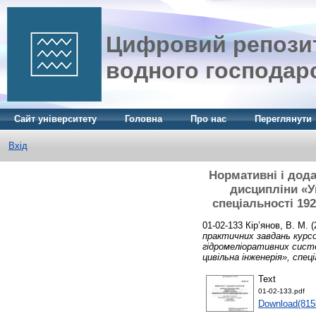
Цифровий репозит
водного господар
Сайт університету
Головна
Про нас
Переглянути
Вхід
Нормативні і дода
дисципліни «У
спеціальності 192
01-02-133
Кір’янов, В. М.
(
практичних завдань курсо
гідромеліоративних сист
цивільна інженерія», спеці
Text
01-02-133.pdf
Download(815