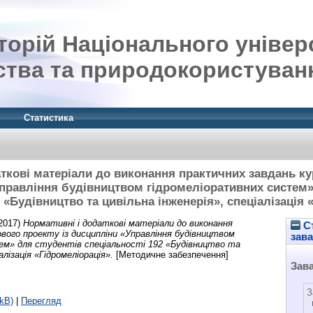
орій Національного універ
ства та природокористуван
Статистика
ткові матеріали до виконання практичних завдань ку
правління будівництвом гідромеліоративних систем»
 «Будівництво та цивільна інженерія», спеціалізація
2017)
Нормативні і додаткові матеріали до виконання
Ст
вого проекту із дисципліни «Управління будівництвом
зав
ем» для студентів спеціальності 192 «Будівництво та
алізація «Гідромеліорація».
[Методичне забезпечення]
Зав
З
kB)
|
Перегляд