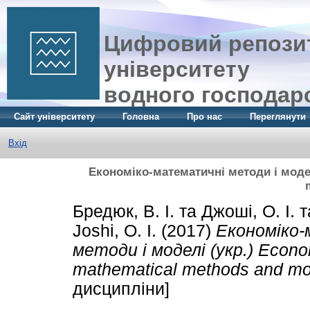
Цифровий репозит
університету
водного господар
Сайт університету
Головна
Про нас
Переглянути
Вхід
Економіко-математичні методи і модел
Бредюк, В. І.
та
Джоші, О. І.
т
Joshi, O. I.
(2017)
Економіко
методи і моделі (укр.) Econ
mathematical methods and mod
дисципліни]