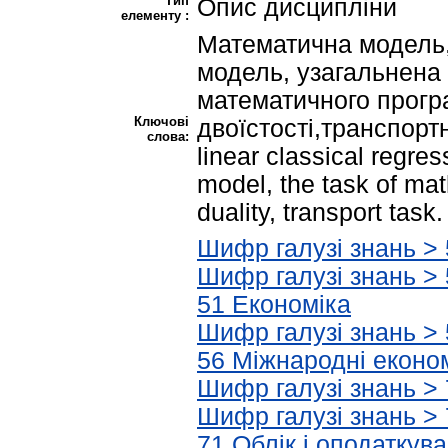
Тип
Опис дисципліни
елементу :
Математична модель,
модель, узагальнена
математичного прогр
Ключові
двоїстості,транспорт
слова:
linear classical regre
model, the task of ma
duality, transport task.
Шифр галузі знань > 
Шифр галузі знань > 
51 Економіка
Шифр галузі знань > 
56 Міжнародні економ
Шифр галузі знань > 
Шифр галузі знань > 
71 Облік і оподаткув