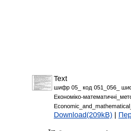
Text
шифр 05_ код 051_056_ шиф
Економіко-математичні_мето
Economic_and_mathematical
Download(209kB)
|
Пер