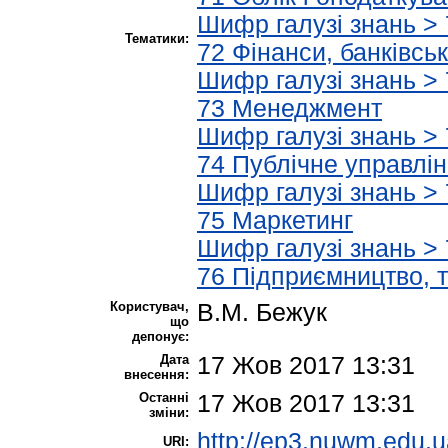
Шифр галузі знань > 
Тематики:
72 Фінанси, банківсь
Шифр галузі знань > 
73 Менеджмент
Шифр галузі знань > 
74 Публічне управлін
Шифр галузі знань > 
75 Маркетинг
Шифр галузі знань > 
76 Підприємництво, т
Користувач,
В.М. Бежук
що
депонує:
Дата
17 Жов 2017 13:31
внесення:
Останні
17 Жов 2017 13:31
зміни:
http://ep3.nuwm.edu.u
URI: