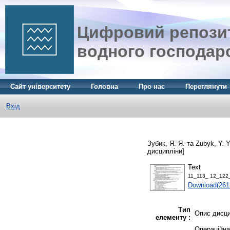
Цифровий репозит
водного господар
Сайт університету
Головна
Про нас
Переглянути
Вхід
Зубик, Я. Я.
та
Zubyk, Y. Y
дисципліни]
Text
11_113_ 12_122
Download(261
Тип
Опис дисци
елементу :
Операційна