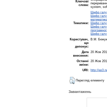
Ключові
переривання
слова:
system, sof
Шифр галуз
Шифр галуз
математик
Тематики:
Шифр галуз
Шифр галуз
програмног
Шифр галуз
Користувач,
В.М. Бежу
що
депонує:
Дата
20 Жов 201
внесення:
Останні
20 Жов 201
зміни:
URI:
http://ep3.
Перегляд елементу
Завантажень