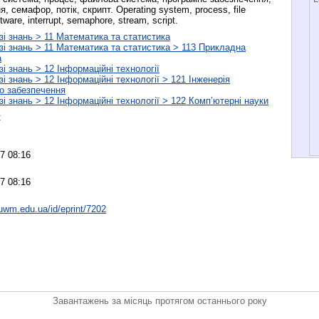
, семафор, потік, скрипт. Operating system, process, file
tware, interrupt, semaphore, stream, script.
і знань > 11 Математика та статистика
і знань > 11 Математика та статистика > 113 Прикладна
а
і знань > 12 Інформаційні технології
і знань > 12 Інформаційні технології > 121 Інженерія
о забезпечення
і знань > 12 Інформаційні технології > 122 Комп’ютерні науки
к
7 08:16
7 08:16
nuwm.edu.ua/id/eprint/7202
Завантажень за місяць протягом останнього року