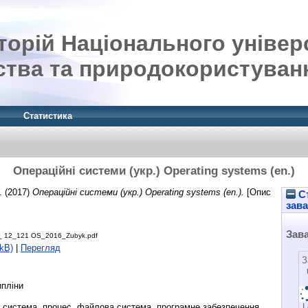
орій Національного універ
ства та природокористуван
Статистика
Операційні системи (укр.) Operating systems (en.)
.
(2017)
Операційні системи (укр.) Operating systems (en.).
[Опис
Ст
зав
Зав
_ 12_121 OS_2016_Zubyk.pdf
kB)
|
Перегляд
З
пліни
L
 система, процес, файлова система, програмне забезпечення,