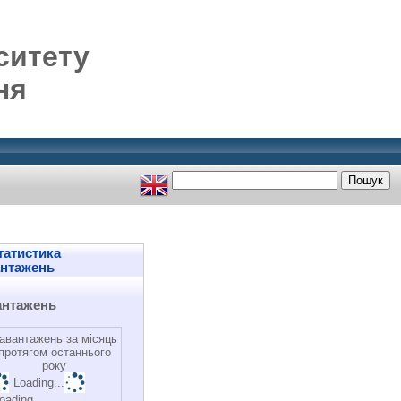
ситету
ня
атистика
антажень
антажень
авантажень за місяць
протягом останнього
року
Loading...
oading...