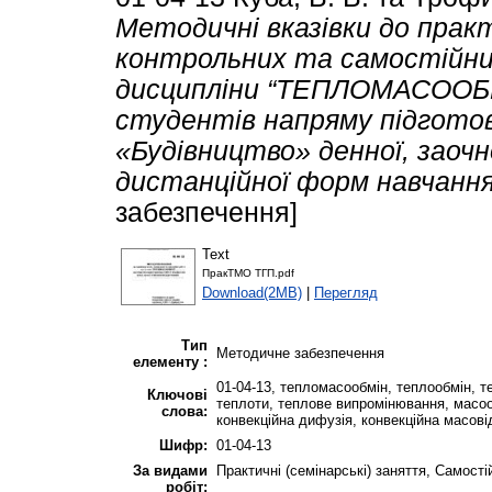
Методичні вказівки до прак
контрольних та самостійни
дисципліни “ТЕПЛОМАСООБМ
студентів напряму підготов
«Будівництво» денної, заочн
дистанційної форм навчання
забезпечення]
Text
ПракТМО ТГП.pdf
Download(2MB)
|
Перегляд
Тип
Методичне забезпечення
елементу :
01-04-13, тепломасообмін, теплообмін, т
Ключові
теплоти, теплове випромінювання, масо
слова:
конвекційна дифузія, конвекційна масов
Шифр:
01-04-13
За видами
Практичні (семінарські) заняття, Самост
робіт: