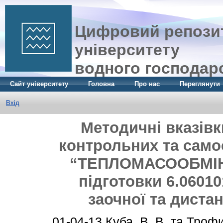
Цифровий репозит
університету
водного господар
Сайт університету
Головна
Про нас
Переглянути
Вхід
Методичні вказівк
контрольних та само
“ТЕПЛОМАСООБМІН”
підготовки 6.0601
заочної та диста
01-04-13
Куба, В. В.
та
Трофим