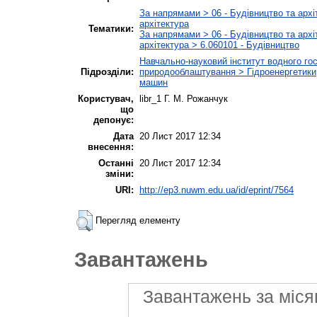
За напрямами > 06 - Будівництво та архі
архітектура
Тематики:
За напрямами > 06 - Будівництво та архі
архітектура > 6.060101 - Будівництво
Навчально-науковий інститут водного го
Підрозділи:
природооблаштування > Гідроенергетики,
машин
Користувач,
libr_1 Г. М. Рожанчук
що
депонує:
Дата
20 Лист 2017 12:34
внесення:
Останні
20 Лист 2017 12:34
зміни:
URI:
http://ep3.nuwm.edu.ua/id/eprint/7564
Перегляд елементу
Завантажень
Завантажень за міся