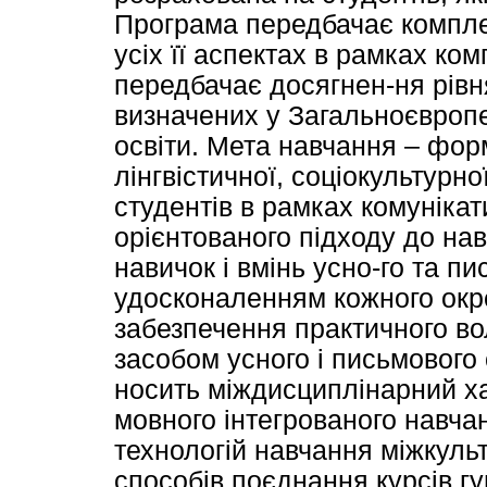
Програма передбачає компле
усіх її аспектах в рамках ко
передбачає досягнен-ня рівн
визначених у Загальноєвропе
освіти. Мета навчання – фор
лінгвістичної, соціокультурн
студентів в рамках комунікат
орієнтованого підходу до на
навичок і вмінь усно-го та 
удосконаленням кожного окре
забезпечення практичного в
засобом усного і письмового
носить міждисциплінарний х
мовного інтегрованого навча
технологій навчання міжкульту
способів поєднання курсів гу