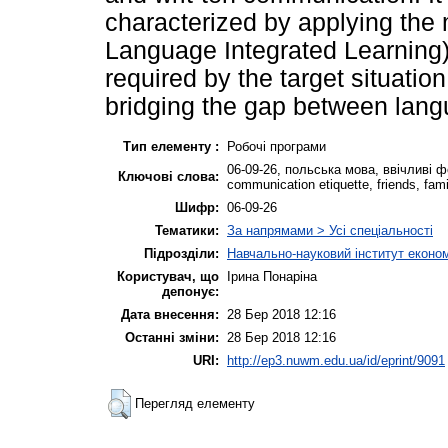
characterized by applying the
Language Integrated Learning)
required by the target situatio
bridging the gap between langu
Тип елементу :
Робочі програми
06-09-26, польська мова, ввічливі фо
Ключові слова:
communication etiquette, friends, fami
Шифр:
06-09-26
Тематики:
За напрямами > Усі спеціальності
Підрозділи:
Навчально-науковий інститут еконо
Користувач, що
Ірина Понаріна
депонує:
Дата внесення:
28 Бер 2018 12:16
Останні зміни:
28 Бер 2018 12:16
URI:
http://ep3.nuwm.edu.ua/id/eprint/9091
Перегляд елементу