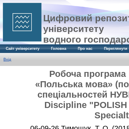
Цифровий репозит
університету
водного господар
Сайт університету
Головна
Про нас
Переглянути
Вхід
Робоча програма 
«Польська мова» (по
спеціальностей НУВГ
Discipline "POLISH
Special
06-09-26
Тимощук, Т. О.
(201