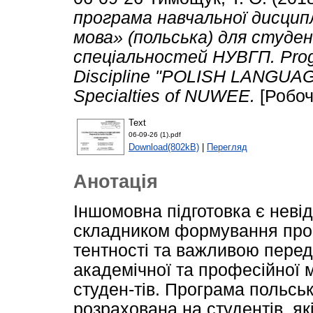
програма навчальної дисцип
мова» (польська) для студен
спеціальностей НУВГП. Progr
Discipline "POLISH LANGUAGE"
Specialties of NUWEE.
[Робоч
Text
06-09-26 (1).pdf
Download(802kB)
|
Перегляд
Анотація
Iншомовна підготовка є неві
складником формування про
тентності та важливою пере
академічної та професійної 
студен-тів. Програма польськ
розрахована на студентів, як