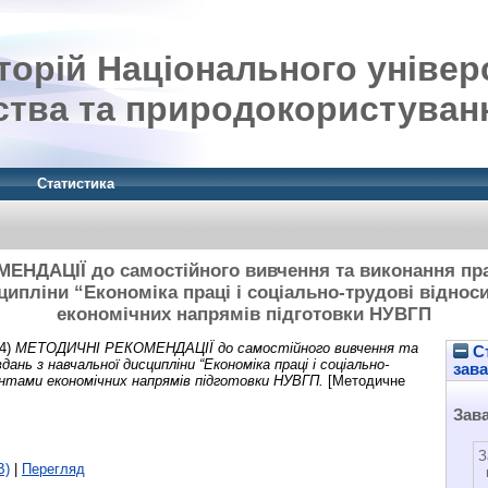
орій Національного універ
ства та природокористуван
Статистика
НДАЦІЇ до самостійного вивчення та виконання пра
ципліни “Економіка праці і соціально-трудові віднос
економічних напрямів підготовки НУВГП
4)
МЕТОДИЧНІ РЕКОМЕНДАЦІЇ до самостійного вивчення та
Ст
ань з навчальної дисципліни “Економіка праці і соціально-
зав
ентами економічних напрямів підготовки НУВГП.
[Методичне
Зав
З
B)
|
Перегляд