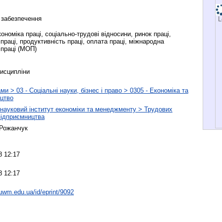
 забезпечення
L
кономіка праці, соціально-трудові відносини, ринок праці,
 праці, продуктивність праці, оплата праці, міжнародна
 праці (МОП)
исципліни
и > 03 - Соціальні науки, бізнес і право > 0305 - Економіка та
цтво
науковий інститут економіки та менеджменту > Трудових
 підприємництва
. Рожанчук
8 12:17
8 12:17
nuwm.edu.ua/id/eprint/9092