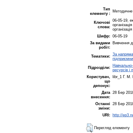
Тип
Методичне
елементу :
06-05-19, е
Ключові
організація
слова:
організація
Шифр:
06-05-19
За видами
Вивчення д
робіт:
За напрямам
Тематики:
підприємни
Навчально-
Підрозділи:
ресурсів і
Користувач,
libr_1 Г. М
що
депонує:
Дата
28 Бер 201
внесення:
Останні
28 Бер 201
зміни:
URI:
http://ep3.
Перегляд елементу