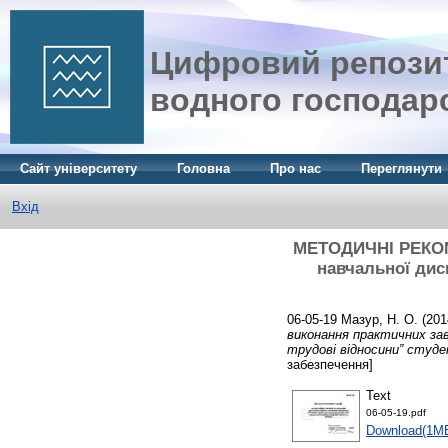
Цифровий репозит
водного господар
Сайт університету
Головна
Про нас
Переглянути
Вхід
МЕТОДИЧНІ РЕКОМЕ
навчальної дис
06-05-19
Мазур, Н. О.
(201
виконання практичних завд
трудові відносини” студ
забезпечення]
Text
06-05-19.pdf
Download(1M