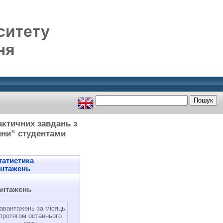
ситету
ня
ктичних завдань з
ини” студентами
атистика
антажень
антажень
авантажень за місяць
протягом останнього