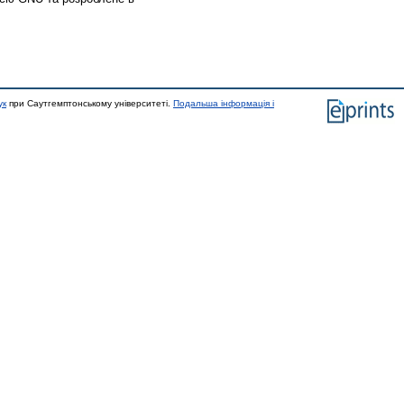
ук
при Саутгемптонському університеті.
Подальша інформація і