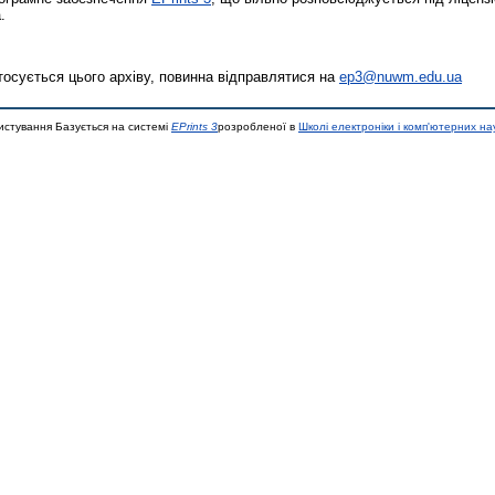
.
тосується цього архіву, повинна відправлятися на
ep3@nuwm.edu.ua
истування Базується на системі
EPrints 3
розробленої в
Школі електроніки і комп'ютерних на