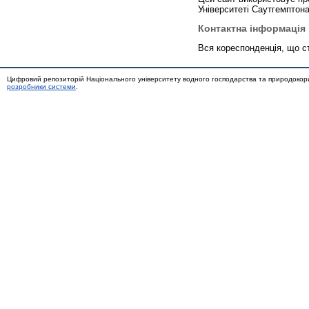
Університеті Саутгемптона
Контактна інформація
Вся кореспонденція, що с
Цифровий репозиторій Національного університету водного господарства та природокор
розробники системи
.