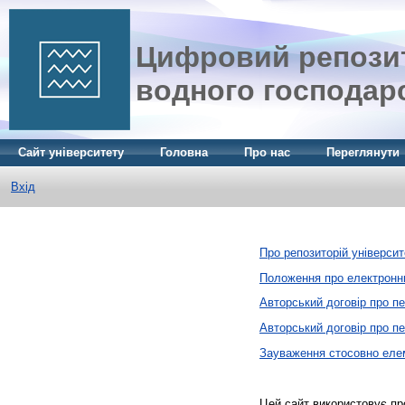
Цифровий репозит
водного господар
Сайт університету
Головна
Про нас
Переглянути
Вхід
Про репозиторій університ
Положення про електронни
Авторський договір про п
Авторський договір про п
Зауваження стосовно елем
Цей сайт використовує п