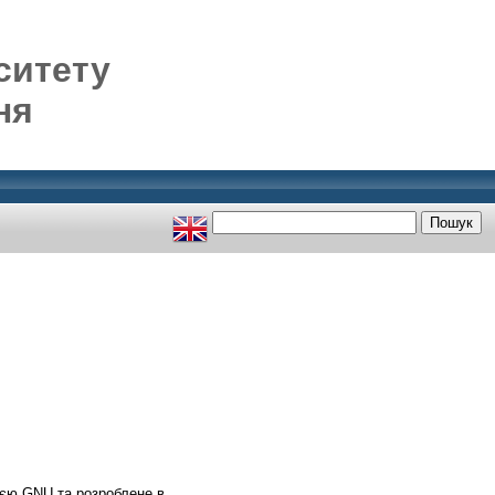
ситету
ня
ією GNU та розроблене в