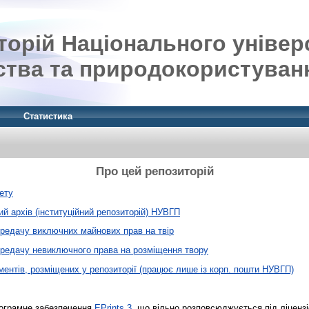
орій Національного універ
ства та природокористуван
Статистика
Про цей репозиторій
ету
й архів (інституційний репозиторій) НУВГП
ередачу виключних майнових прав на твір
ередачу невиключного права на розміщення твору
ентів, розміщених у репозиторії (працює лише із корп. пошти НУВГП)
рограмне забезпечення
EPrints 3
, що вільно розповсюджується під ліценз