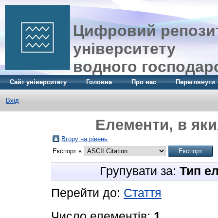
Цифровий репозит
університету
водного господар
Сайт університету
Головна
Про нас
Переглянути
Вхід
Елементи, в яки
Вгору на рівень
Експорт в
Групувати за:
Тип е
Перейти до:
Стаття
Число елементів:
1
.