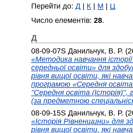
Перейти до:
Д
|
К
|
М
|
Ц
Число елементів:
28
.
Д
08-09-07S
Данильчук, В. Р.
(2
«Методика навчання історії 
середньої освіти» для здобу
рівня вищої освіти, які нав
програмою «Середня освіта 
"Середня освіта (Історія)", 
(за предметною спеціальніс
08-09-15S
Данильчук, В. Р.
(2
«Історія Рівненщини» для зд
рівня вищої освіти, які нав