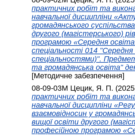
практичних робіт та викон
навчальної дисципліни «Акт
громадянського суспільства»
другого (магістерського) рі
програмою «Середня освіта 
спеціальності 014 "Середня
спеціальностями)". Предмет
та громадянська освіта" де
[Методичне забезпечення]
08-09-03М
Цецик, Я. П.
(2025
практичних робіт та викон
навчальної дисципліни «Рег
взаємовідносин у громадянсь
вищої освіти другого (магіс
професійною програмою «Се