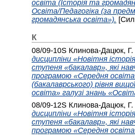
освіта (Історія та громадян
Освіта/Педагогіка (за пред
громадянська освіта»).
[Сил
К
08/09-10S
Клинова-Дацюк, Г.
дисципліни «Новітня історія
ступеня «бакалавр», які на
програмою «Середня освіта 
(бакалаврського) рівня вищо
освіта» галузі знань «Освіта
08/09-12S
Клинова-Дацюк, Г.
дисципліни «Новітня історія
ступеня «бакалавр», які на
програмою «Середня освіта 