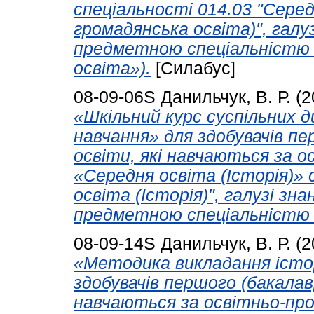
спеціальності 014.03 "Серед
громадянська освіта)", галуз
предметною спеціальністю 
освіта»).
[Силабус]
08-09-06S
Данильчук, В. Р.
(2
«Шкільний курс суспільних д
навчання» для здобувачів пе
освіти, які навчаються за 
«Середня освіта (Історія)» 
освіта (Історія)", галузі зна
предметною спеціальністю 
08-09-14S
Данильчук, В. Р.
(2
«Методика викладання історі
здобувачів першого (бакалавр
навчаються за освітньо-пр