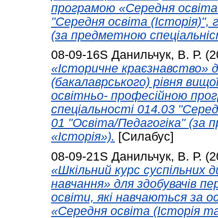
програмою «Середня освіта 
"Середня освіта (Історія)", 
(за предметною спеціальніс
08-09-16S
Данильчук, В. Р.
(2
«Історичне краєзнавство» д
(бакалаврського) рівня вищо
освітньо- професійною прог
спеціальності 014.03 "Середн
01 "Освіта/Педагогіка" (за
«Історія»).
[Силабус]
08-09-21S
Данильчук, В. Р.
(2
«Шкільний курс суспільних д
навчання» для здобувачів пе
освіти, які навчаються за 
«Середня освіта (Історія т