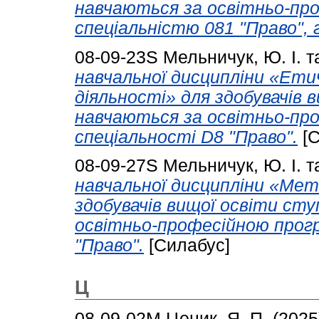
навчаються за освітньо-пр
спеціальністю 081 "Право", 
08-09-23S
Мельничук, Ю. І.
т
навчальної дисципліни «Ети
діяльності» для здобувачів 
навчаються за освітньо-пр
спеціальності D8 "Право".
[С
08-09-27S
Мельничук, Ю. І.
т
навчальної дисципліни «Мет
здобувачів вищої освіти сту
освітньо-професійною прог
"Право".
[Силабус]
Ц
08-09-02М
Цецик, Я. П.
(2025