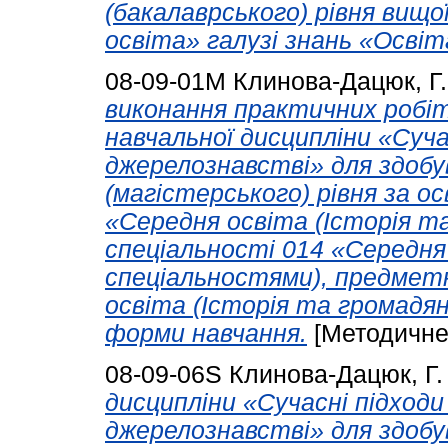
(бакалаврського) рівня вищо
освіта» галузі знань «Освіта
08-09-01М
Клинова-Дацюк, Г.
виконання практичних робі
навчальної дисципліни «Суча
джерелознавстві» для здобув
(магістерського) рівня за 
«Середня освіта (Історія т
спеціальності 014 «Середня
спеціальностями), предмет
освіта (Історія та громадян
форми навчання.
[Методичне
08-09-06S
Клинова-Дацюк, Г.
дисципліни «Сучасні підходи
джерелознавстві» для здобу