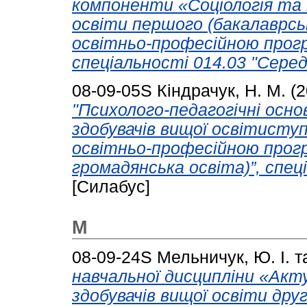
компоненти «Соціологія та п
освіти першого (бакалаврськ
освітньо-професійною прогр
спеціальності 014.03 "Середн
08-09-05S
Кіндрачук, Н. М.
(2
"Психолого-педагогічні осно
здобувачів вищої освітиступ
освітньо-професійною прогр
громадянська освіта)”, спец
[Силабус]
М
08-09-24S
Мельничук, Ю. І.
т
навчальної дисципліни «Акту
здобувачів вищої освіти друг