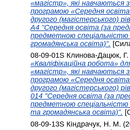
«магістр», які навчаються 
програмою «Середня освіта 
другого (магістерського) рі
А4 "Середня освіта (за пре
предметною спеціальністю А
громадянська освіта)".
[Сил
08-09-01S
Клинова-Дацюк, Г.
«Кваліфікаційна робота» дл
«магістр», які навчаються 
програмою «Середня освіта 
другого (магістерського) рі
014 "Середня освіта (за пр
предметною спеціальністю 0
та громадянська освіта)".
[
08-09-13S
Кіндрачук, Н. М.
(2