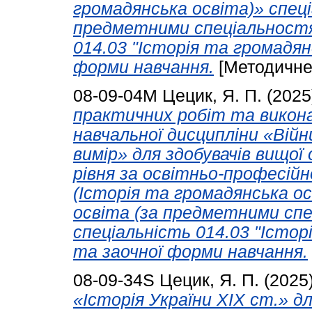
громадянська освіта)» спеці
предметними спеціальностя
014.03 "Історія та громадян
форми навчання.
[Методичне
08-09-04М
Цецик, Я. П.
(2025
практичних робіт та викон
навчальної дисципліни «Війни
вимір» для здобувачів вищої
рівня за освітньо-професій
(Історія та громадянська ос
освіта (за предметними сп
спеціальність 014.03 "Істор
та заочної форми навчання.
08-09-34S
Цецик, Я. П.
(2025
«Історія України ХІХ ст.» д