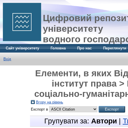
Цифровий репозит
університету
водного господар
Сайт університету
Головна
Про нас
Переглянути
Вхід
Елементи, в яких Ві
інститут права >
соціально-гуманітарн
Вгору на рівень
Експорт в
Групувати за:
Автори
|
Т