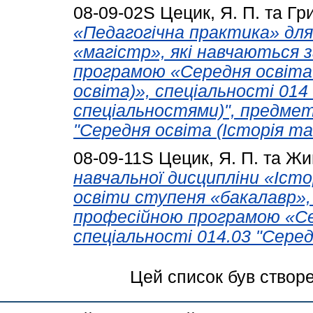
08-09-02S
Цецик, Я. П.
та
Гри
«Педагогічна практика» для
«магістр», які навчаються 
програмою «Середня освіта 
освіта)», спеціальності 01
спеціальностями)", предме
"Середня освіта (Історія та
08-09-11S
Цецик, Я. П.
та
Жив
навчальної дисципліни «Істо
освіти ступеня «бакалавр»,
професійною програмою «Сер
спеціальності 014.03 "Середн
Цей список був створ