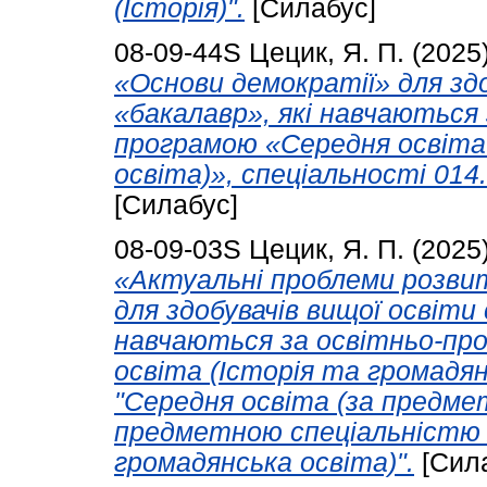
(Історія)".
[Силабус]
08-09-44S
Цецик, Я. П.
(2025
«Основи демократії» для зд
«бакалавр», які навчаються
програмою «Середня освіта 
освіта)», спеціальності 014.
[Силабус]
08-09-03S
Цецик, Я. П.
(2025
«Актуальні проблеми розви
для здобувачів вищої освіти
навчаються за освітньо-пр
освіта (Історія та громадян
"Середня освіта (за предме
предметною спеціальністю А
громадянська освіта)".
[Сил