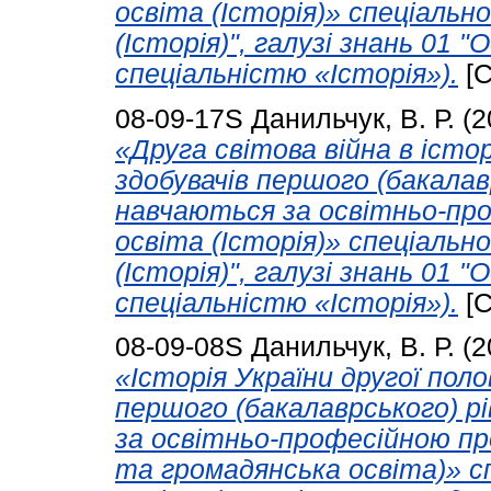
освіта (Історія)» спеціальн
(Історія)", галузі знань 01 
спеціальністю «Історія»).
[С
08-09-17S
Данильчук, В. Р.
(2
«Друга світова війна в істо
здобувачів першого (бакалавр
навчаються за освітньо-пр
освіта (Історія)» спеціальн
(Історія)", галузі знань 01 
спеціальністю «Історія»).
[С
08-09-08S
Данильчук, В. Р.
(2
«Історія України другої поло
першого (бакалаврського) рі
за освітньо-професійною пр
та громадянська освіта)» с